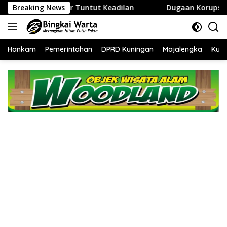
Langsung
rga Cihaur Tuntut Keadilan
Breaking News
Dugaan Korupsi Proyek Rp3
ke
konten
Hankam
Pemerintahan
DPRD Kuningan
Majalengka
Kuni