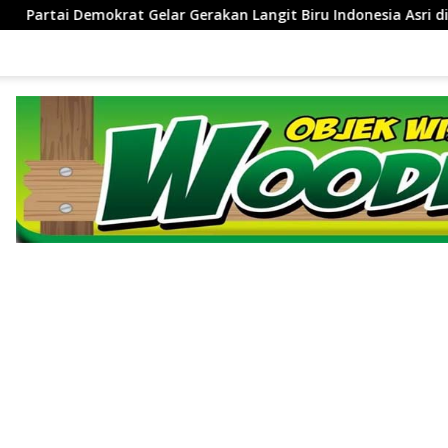
Langit Biru Indonesia Asri di Cirebon
‎Tingkatkan Kiner