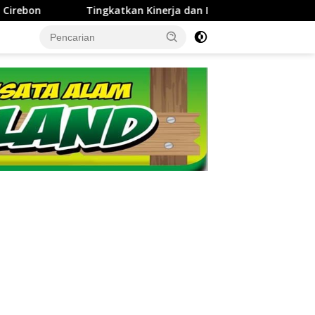
ja dan Integritas Manajer, Perumda Tirta Darma Ayu Gelar In-H