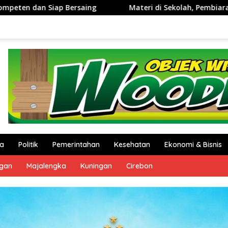
Materi di Sekolah, Pembiaran di Luar : Ironi Pencegahan L6B
a
Politik
Pemerintahan
Kesehatan
Ekonomi & Bisnis
ngan
Majalengka
Kuningan
Cirebon