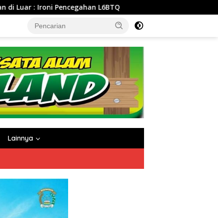
TQ
Universitas Bhakti Husada Indonesia (UBHI): Mengemb
Lainnya