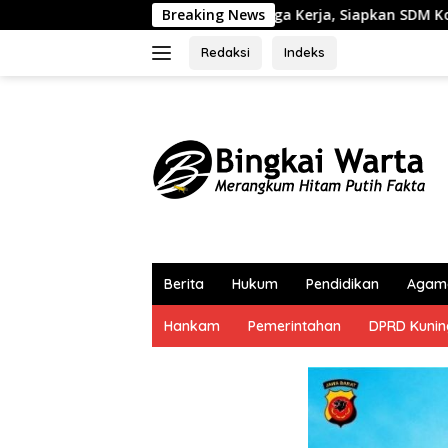
Langsung
 Tenaga Kerja, Siapkan SDM Kompeten dan Siap Bersaing
Breaking News
ke
konten
Redaksi
Indeks
Berita
Hukum
Pendidikan
Agam
Hankam
Pemerintahan
DPRD Kuni