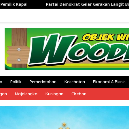
krat Gelar Gerakan Langit Biru Indonesia Asri di Cirebon
a
Politik
Pemerintahan
Kesehatan
Ekonomi & Bisnis
ngan
Majalengka
Kuningan
Cirebon