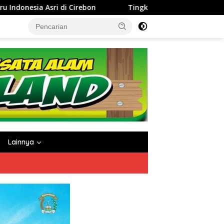
‎Tingkatkan Kinerja dan Integritas Manajer, Perumda Tirta Da
Lainnya