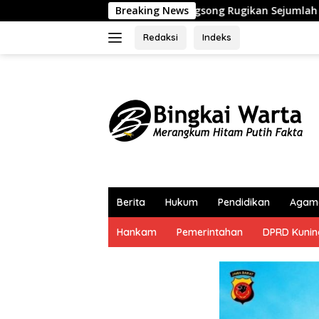
Langsung
rangsong Rugikan Sejumlah Pemilik Kapal
Breaking News
Partai Demo
ke
konten
Redaksi
Indeks
Berita
Hukum
Pendidikan
Agam
Hankam
Pemerintahan
DPRD Kuni