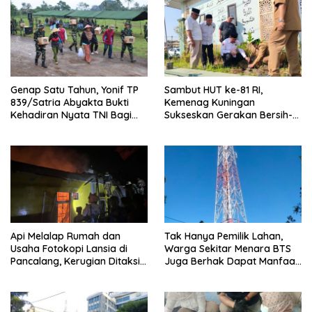
Genap Satu Tahun, Yonif TP
Sambut HUT ke-81 RI,
839/Satria Abyakta Bukti
Kemenag Kuningan
Kehadiran Nyata TNI Bagi
Sukseskan Gerakan Bersih-
Masyarakat Kuningan
Bersih Masjid Serentak
Api Melalap Rumah dan
Tak Hanya Pemilik Lahan,
Usaha Fotokopi Lansia di
Warga Sekitar Menara BTS
Pancalang, Kerugian Ditaksir
Juga Berhak Dapat Manfaat
Ratusan Juta Rupiah
— Warga Cihaur Tuntut
Keadilan