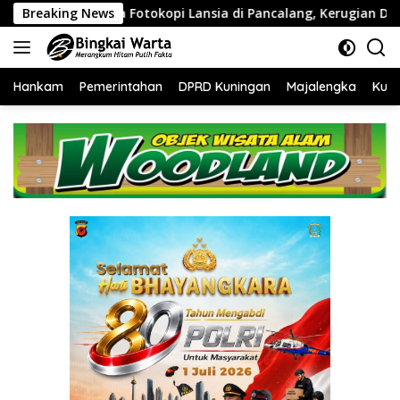
Langsung
Lansia di Pancalang, Kerugian Ditaksir Ratusan Juta Rupiah
Breaking News
ke
konten
Hankam
Pemerintahan
DPRD Kuningan
Majalengka
Kuni