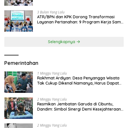
Jadi Contoh Nasional
3 Bulan Yang Lalu
ATR/BPN dan KPK Dorong Transformasi
Layanan Pertanahan: 9 Program Kerja Sama
Perkuat Ekonomi Sulut
Selengkapnya
Pemerintahan
1 Minggu Yang Lalu
Rokhmat Ardiyan: Desa Penyangga Wisata
Tak Cukup Dikenal Namanya, Harus Dapat
Dana Bagi Hasil
2 Minggu Yang Lalu
Resmikan Jembatan Garuda di Cibuntu,
Dandim: Simbol Sinergi Demi Kesejahteraan
Masyarakat
2 Minggu Yang Lalu