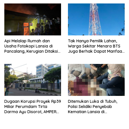
Api Melalap Rumah dan
Tak Hanya Pemilik Lahan,
Usaha Fotokopi Lansia di
Warga Sekitar Menara BTS
Pancalang, Kerugian Ditaksir
Juga Berhak Dapat Manfaat
Ratusan Juta Rupiah
— Warga Cihaur Tuntut
Keadilan
Dugaan Korupsi Proyek Rp39
Ditemukan Luka di Tubuh,
Miliar Perumdam Tirta
Polisi Selidiki Penyebab
Darma Ayu Disorot, AMPERA
Kematian Lansia di
Minta Kejati Jabar Supervisi
Wanasaraya