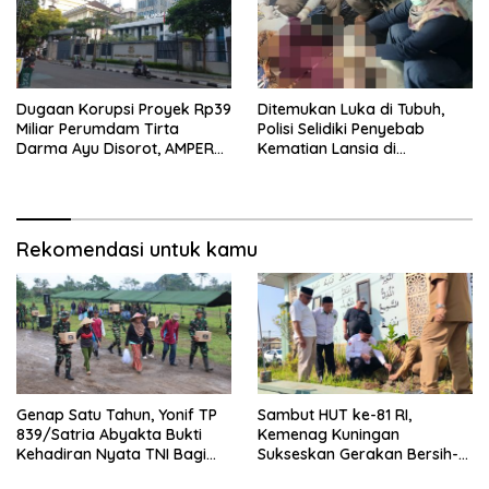
Dugaan Korupsi Proyek Rp39
Ditemukan Luka di Tubuh,
Miliar Perumdam Tirta
Polisi Selidiki Penyebab
Darma Ayu Disorot, AMPERA
Kematian Lansia di
Minta Kejati Jabar Supervisi
Wanasaraya
Rekomendasi untuk kamu
Genap Satu Tahun, Yonif TP
Sambut HUT ke-81 RI,
839/Satria Abyakta Bukti
Kemenag Kuningan
Kehadiran Nyata TNI Bagi
Sukseskan Gerakan Bersih-
Masyarakat Kuningan
Bersih Masjid Serentak