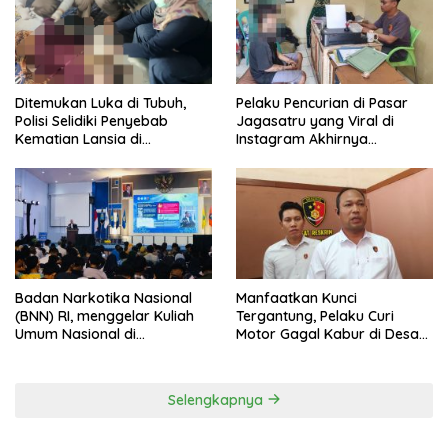
Pelaku Pencurian di Pasar
Ditemukan Luka di Tubuh,
Jagasatru yang Viral di
Polisi Selidiki Penyebab
Instagram Akhirnya
Kematian Lansia di
Ditangkap Polsek Seltim
Wanasaraya
Badan Narkotika Nasional
Manfaatkan Kunci
(BNN) RI, menggelar Kuliah
Tergantung, Pelaku Curi
Umum Nasional di
Motor Gagal Kabur di Desa
Universitas Majalengka
Tinggar
Selengkapnya