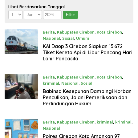
Lihat Berdasarkan Tanggal
Berita
,
Kabupaten Cirebon
,
Kota Cirebon
,
Nasional
,
Sosial
,
Umum
2 Bulan Yang Lalu
KAI Daop 3 Cirebon Siapkan 15.672
Tiket Kereta Api di Libur Pancang Hari
Lahir Pancasila
Berita
,
Kabupaten Cirebon
,
Kota Cirebon
,
kriminal
,
Nasional
,
Sosial
4 Bulan Yang Lalu
Babinsa Kesepuhan Dampingi Korban
Penculikan, Jalani Pemeriksaan dan
Perlindungan Hukum
Berita
,
Kabupaten Cirebon
,
kriminal
,
kriminal
,
Nasional
4 Bulan Yang Lalu
Polres Cirebon Kota Amankan 97