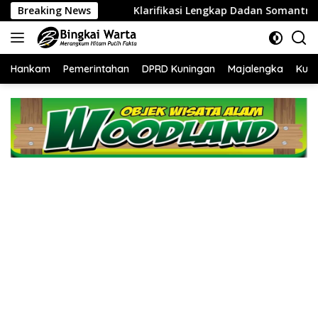
Langsung
rat
Breaking News
Klarifikasi Lengkap Dadan Somantri Tekait Isu Paj
ke
konten
Hankam
Pemerintahan
DPRD Kuningan
Majalengka
Kuni