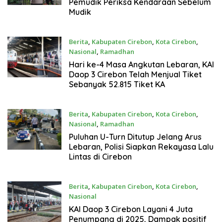
Pemudik Periksa Kendaraan Sebelum
Mudik
Berita
,
Kabupaten Cirebon
,
Kota Cirebon
,
Nasional
,
Ramadhan
5 Bulan Yang Lalu
Hari ke-4 Masa Angkutan Lebaran, KAI
Daop 3 Cirebon Telah Menjual Tiket
Sebanyak 52.815 Tiket KA
Berita
,
Kabupaten Cirebon
,
Kota Cirebon
,
Nasional
,
Ramadhan
5 Bulan Yang Lalu
Puluhan U-Turn Ditutup Jelang Arus
Lebaran, Polisi Siapkan Rekayasa Lalu
Lintas di Cirebon
Berita
,
Kabupaten Cirebon
,
Kota Cirebon
,
Nasional
7 Bulan Yang Lalu
KAI Daop 3 Cirebon Layani 4 Juta
Penumpang di 2025, Dampak positif