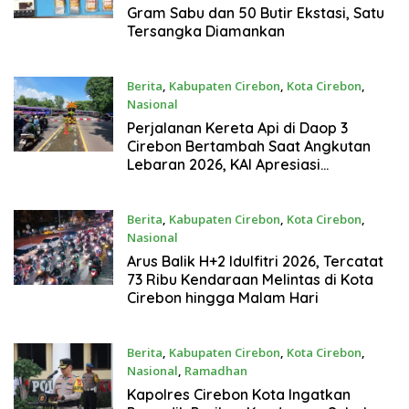
Gram Sabu dan 50 Butir Ekstasi, Satu
Tersangka Diamankan
Berita
,
Kabupaten Cirebon
,
Kota Cirebon
,
Nasional
4 Bulan Yang Lalu
Perjalanan Kereta Api di Daop 3
Cirebon Bertambah Saat Angkutan
Lebaran 2026, KAI Apresiasi
Kesabaran Pengguna Jalan Raya
Berita
,
Kabupaten Cirebon
,
Kota Cirebon
,
Nasional
4 Bulan Yang Lalu
Arus Balik H+2 Idulfitri 2026, Tercatat
73 Ribu Kendaraan Melintas di Kota
Cirebon hingga Malam Hari
Berita
,
Kabupaten Cirebon
,
Kota Cirebon
,
Nasional
,
Ramadhan
5 Bulan Yang Lalu
Kapolres Cirebon Kota Ingatkan