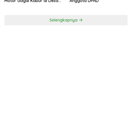
Motor Gagal Kabur di Desa
Anggota DPRD
Tinggar
Selengkapnya