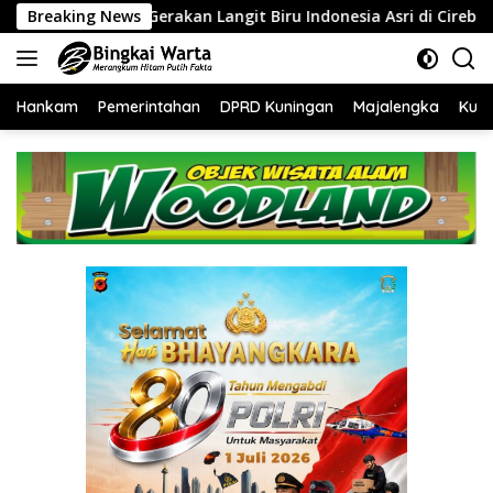
Langsung
an Langit Biru Indonesia Asri di Cirebon
Breaking News
‎Tingkatkan Ki
ke
konten
Hankam
Pemerintahan
DPRD Kuningan
Majalengka
Kuni