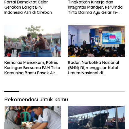
Partai Demokrat Gelar
‎Tingkatkan Kinerja dan
Gerakan Langit Biru
Integritas Manajer, Perumda
Indonesia Asri di Cirebon
Tirta Darma Ayu Gelar In-
House Training Bersama Aka
Tirta ‎
Kemarau Mencekam, Polres
Badan Narkotika Nasional
Kuningan Bersama PAM Tirta
(BNN) RI, menggelar Kuliah
Kamuning Bantu Pasok Air
Umum Nasional di
Bersih ke Desa
Universitas Majalengka
Pakembangan
Rekomendasi untuk kamu