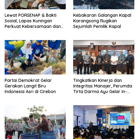
Lewat PORSENAP & Bakti
Kebakaran Galangan Kapal
Sosial, Lapas Kuningan
Karangsong Rugikan
Perkuat Kebersamaan dan
Sejumlah Pemilik Kapal
Kepedulian Sosial
Partai Demokrat Gelar
‎Tingkatkan Kinerja dan
Gerakan Langit Biru
Integritas Manajer, Perumda
Indonesia Asri di Cirebon
Tirta Darma Ayu Gelar In-
House Training Bersama Aka
Tirta ‎