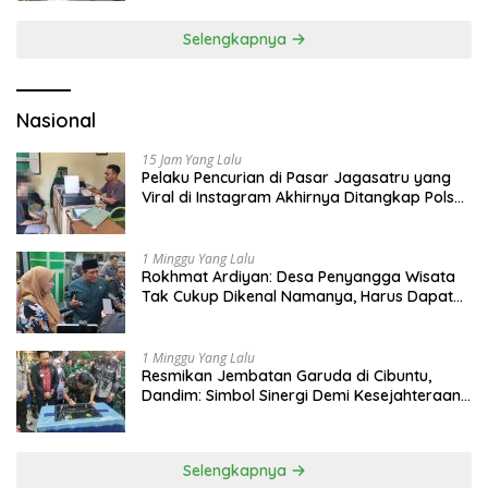
Selengkapnya
Nasional
15 Jam Yang Lalu
Pelaku Pencurian di Pasar Jagasatru yang
Viral di Instagram Akhirnya Ditangkap Polsek
Seltim
1 Minggu Yang Lalu
Rokhmat Ardiyan: Desa Penyangga Wisata
Tak Cukup Dikenal Namanya, Harus Dapat
Dana Bagi Hasil
1 Minggu Yang Lalu
Resmikan Jembatan Garuda di Cibuntu,
Dandim: Simbol Sinergi Demi Kesejahteraan
Masyarakat
Selengkapnya