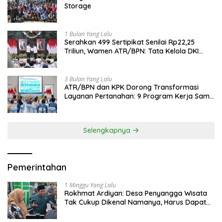
Storage
1 Bulan Yang Lalu
Serahkan 499 Sertipikat Senilai Rp22,25
Triliun, Wamen ATR/BPN: Tata Kelola DKI
Jadi Contoh Nasional
3 Bulan Yang Lalu
ATR/BPN dan KPK Dorong Transformasi
Layanan Pertanahan: 9 Program Kerja Sama
Perkuat Ekonomi Sulut
Selengkapnya
Pemerintahan
1 Minggu Yang Lalu
Rokhmat Ardiyan: Desa Penyangga Wisata
Tak Cukup Dikenal Namanya, Harus Dapat
Dana Bagi Hasil