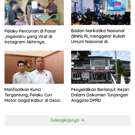
Badan Narkotika Nasional
Pelaku Pencurian di Pasar
(BNN) RI, menggelar Kuliah
Jagasatru yang Viral di
Umum Nasional di
Instagram Akhirnya
Universitas Majalengka
Ditangkap Polsek Seltim
Manfaatkan Kunci
Penyelidikan Berlanjut: Kejari
Tergantung, Pelaku Curi
Dalami Dokumen Tunjangan
Motor Gagal Kabur di Desa
Anggota DPRD
Tinggar
Selengkapnya