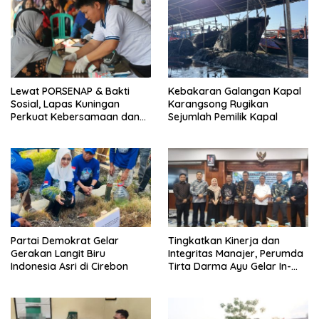
Lewat PORSENAP & Bakti
Kebakaran Galangan Kapal
Sosial, Lapas Kuningan
Karangsong Rugikan
Perkuat Kebersamaan dan
Sejumlah Pemilik Kapal
Kepedulian Sosial
Partai Demokrat Gelar
‎Tingkatkan Kinerja dan
Gerakan Langit Biru
Integritas Manajer, Perumda
Indonesia Asri di Cirebon
Tirta Darma Ayu Gelar In-
House Training Bersama Aka
Tirta ‎