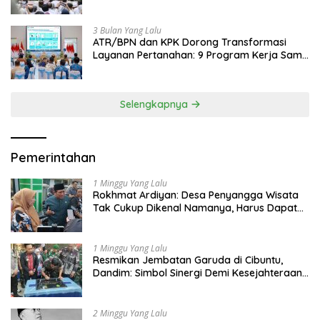
Jadi Contoh Nasional
3 Bulan Yang Lalu
ATR/BPN dan KPK Dorong Transformasi
Layanan Pertanahan: 9 Program Kerja Sama
Perkuat Ekonomi Sulut
Selengkapnya
Pemerintahan
1 Minggu Yang Lalu
Rokhmat Ardiyan: Desa Penyangga Wisata
Tak Cukup Dikenal Namanya, Harus Dapat
Dana Bagi Hasil
1 Minggu Yang Lalu
Resmikan Jembatan Garuda di Cibuntu,
Dandim: Simbol Sinergi Demi Kesejahteraan
Masyarakat
2 Minggu Yang Lalu