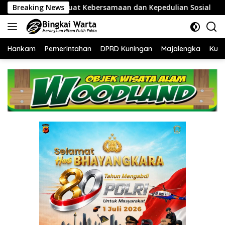
Langsung
Kebersamaan dan Kepedulian Sosial
Breaking News
Kebakaran Galangan
ke
konten
Hankam
Pemerintahan
DPRD Kuningan
Majalengka
Kuni