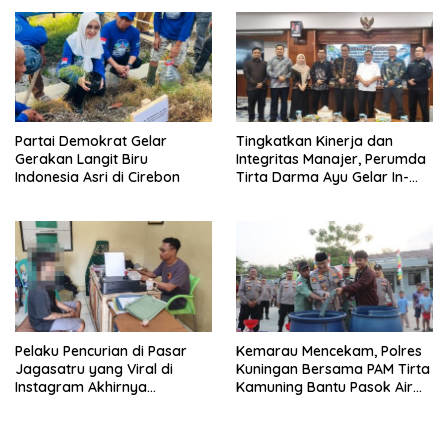
Partai Demokrat Gelar
‎Tingkatkan Kinerja dan
Gerakan Langit Biru
Integritas Manajer, Perumda
Indonesia Asri di Cirebon
Tirta Darma Ayu Gelar In-
House Training Bersama Aka
Tirta ‎
Pelaku Pencurian di Pasar
Kemarau Mencekam, Polres
Jagasatru yang Viral di
Kuningan Bersama PAM Tirta
Instagram Akhirnya
Kamuning Bantu Pasok Air
Ditangkap Polsek Seltim
Bersih ke Desa
Pakembangan