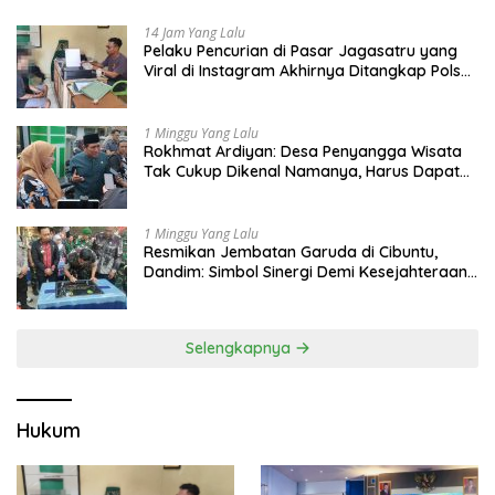
14 Jam Yang Lalu
Pelaku Pencurian di Pasar Jagasatru yang
Viral di Instagram Akhirnya Ditangkap Polsek
Seltim
1 Minggu Yang Lalu
Rokhmat Ardiyan: Desa Penyangga Wisata
Tak Cukup Dikenal Namanya, Harus Dapat
Dana Bagi Hasil
1 Minggu Yang Lalu
Resmikan Jembatan Garuda di Cibuntu,
Dandim: Simbol Sinergi Demi Kesejahteraan
Masyarakat
Selengkapnya
Hukum