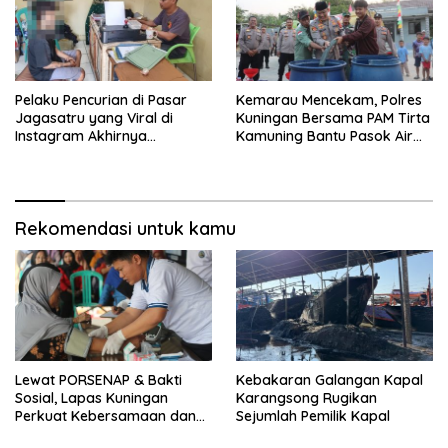
Pelaku Pencurian di Pasar
Kemarau Mencekam, Polres
Jagasatru yang Viral di
Kuningan Bersama PAM Tirta
Instagram Akhirnya
Kamuning Bantu Pasok Air
Ditangkap Polsek Seltim
Bersih ke Desa
Pakembangan
Rekomendasi untuk kamu
Lewat PORSENAP & Bakti
Kebakaran Galangan Kapal
Sosial, Lapas Kuningan
Karangsong Rugikan
Perkuat Kebersamaan dan
Sejumlah Pemilik Kapal
Kepedulian Sosial