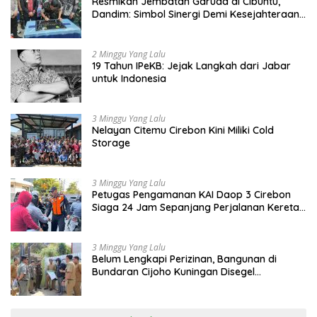
Resmikan Jembatan Garuda di Cibuntu,
Dandim: Simbol Sinergi Demi Kesejahteraan
Masyarakat
2 Minggu Yang Lalu
19 Tahun IPeKB: Jejak Langkah dari Jabar
untuk Indonesia
3 Minggu Yang Lalu
Nelayan Citemu Cirebon Kini Miliki Cold
Storage
3 Minggu Yang Lalu
Petugas Pengamanan KAI Daop 3 Cirebon
Siaga 24 Jam Sepanjang Perjalanan Kereta
Api
3 Minggu Yang Lalu
Belum Lengkapi Perizinan, Bangunan di
Bundaran Cijoho Kuningan Disegel
Sementara