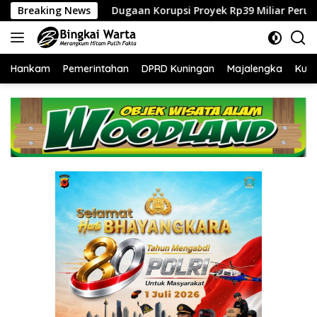
Langsung
n Korupsi Proyek Rp39 Miliar Perumdam Tirta Darma Ayu Disoro
Breaking News
ke
konten
Hankam
Pemerintahan
DPRD Kuningan
Majalengka
Kuni