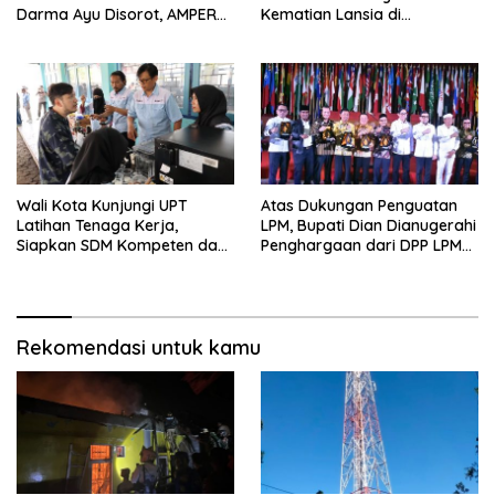
Darma Ayu Disorot, AMPERA
Kematian Lansia di
Minta Kejati Jabar Supervisi
Wanasaraya
Wali Kota Kunjungi UPT
Atas Dukungan Penguatan
Latihan Tenaga Kerja,
LPM, Bupati Dian Dianugerahi
Siapkan SDM Kompeten dan
Penghargaan dari DPP LPM
Siap Bersaing
RI
Rekomendasi untuk kamu