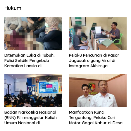
Hukum
Pelaku Pencurian di Pasar
Ditemukan Luka di Tubuh,
Jagasatru yang Viral di
Polisi Selidiki Penyebab
Instagram Akhirnya
Kematian Lansia di
Ditangkap Polsek Seltim
Wanasaraya
Badan Narkotika Nasional
Manfaatkan Kunci
(BNN) RI, menggelar Kuliah
Tergantung, Pelaku Curi
Umum Nasional di
Motor Gagal Kabur di Desa
Universitas Majalengka
Tinggar