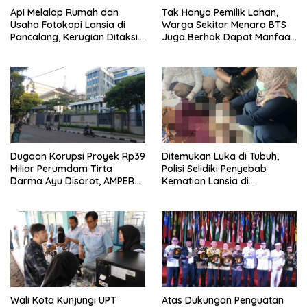
Api Melalap Rumah dan
Tak Hanya Pemilik Lahan,
Usaha Fotokopi Lansia di
Warga Sekitar Menara BTS
Pancalang, Kerugian Ditaksir
Juga Berhak Dapat Manfaat
Ratusan Juta Rupiah
— Warga Cihaur Tuntut
Keadilan
Dugaan Korupsi Proyek Rp39
Ditemukan Luka di Tubuh,
Miliar Perumdam Tirta
Polisi Selidiki Penyebab
Darma Ayu Disorot, AMPERA
Kematian Lansia di
Minta Kejati Jabar Supervisi
Wanasaraya
Wali Kota Kunjungi UPT
Atas Dukungan Penguatan