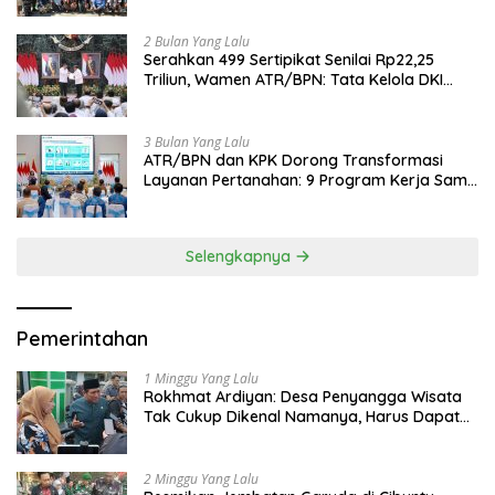
2 Bulan Yang Lalu
Serahkan 499 Sertipikat Senilai Rp22,25
Triliun, Wamen ATR/BPN: Tata Kelola DKI
Jadi Contoh Nasional
3 Bulan Yang Lalu
ATR/BPN dan KPK Dorong Transformasi
Layanan Pertanahan: 9 Program Kerja Sama
Perkuat Ekonomi Sulut
Selengkapnya
Pemerintahan
1 Minggu Yang Lalu
Rokhmat Ardiyan: Desa Penyangga Wisata
Tak Cukup Dikenal Namanya, Harus Dapat
Dana Bagi Hasil
2 Minggu Yang Lalu