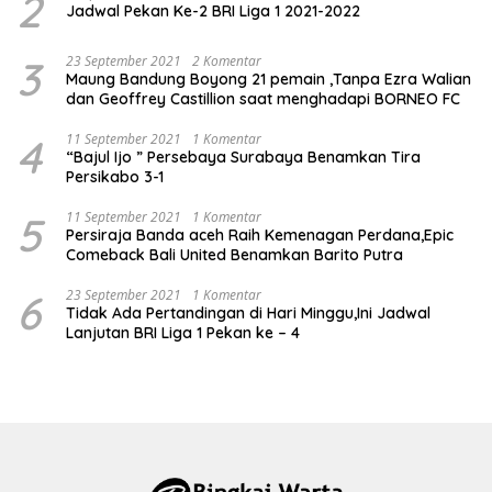
2
Jadwal Pekan Ke-2 BRI Liga 1 2021-2022
3
23 September 2021
2 Komentar
Maung Bandung Boyong 21 pemain ,Tanpa Ezra Walian
dan Geoffrey Castillion saat menghadapi BORNEO FC
4
11 September 2021
1 Komentar
“Bajul Ijo ” Persebaya Surabaya Benamkan Tira
Persikabo 3-1
5
11 September 2021
1 Komentar
Persiraja Banda aceh Raih Kemenagan Perdana,Epic
Comeback Bali United Benamkan Barito Putra
6
23 September 2021
1 Komentar
Tidak Ada Pertandingan di Hari Minggu,Ini Jadwal
Lanjutan BRI Liga 1 Pekan ke – 4