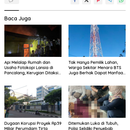
Baca Juga
Api Melalap Rumah dan
Tak Hanya Pemilik Lahan,
Usaha Fotokopi Lansia di
Warga Sekitar Menara BTS
Pancalang, Kerugian Ditaksir
Juga Berhak Dapat Manfaat
Ratusan Juta Rupiah
— Warga Cihaur Tuntut
Keadilan
Dugaan Korupsi Proyek Rp39
Ditemukan Luka di Tubuh,
Miliar Perumdam Tirta
Polisi Selidiki Penyebab