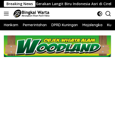
Langsung
 Langit Biru Indonesia Asri di Cirebon
Breaking News
‎Tingkatkan Kin
ke
konten
Hankam
Pemerintahan
DPRD Kuningan
Majalengka
Kuni