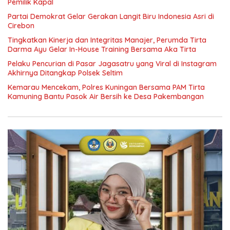
Pemilik Kapal
Partai Demokrat Gelar Gerakan Langit Biru Indonesia Asri di
Cirebon
‎Tingkatkan Kinerja dan Integritas Manajer, Perumda Tirta
Darma Ayu Gelar In-House Training Bersama Aka Tirta ‎
Pelaku Pencurian di Pasar Jagasatru yang Viral di Instagram
Akhirnya Ditangkap Polsek Seltim
Kemarau Mencekam, Polres Kuningan Bersama PAM Tirta
Kamuning Bantu Pasok Air Bersih ke Desa Pakembangan