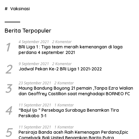
Vaksinasi
Berita Terpopuler
1
4 September 2021
2 Komentar
BRI Liga 1 : Tiga team meraih kemenangan di laga
perdana 4 september 2021
2
9 September 2021
2 Komentar
Jadwal Pekan Ke-2 BRI Liga 1 2021-2022
3
23 September 2021
2 Komentar
Maung Bandung Boyong 21 pemain ,Tanpa Ezra Walian
dan Geoffrey Castillion saat menghadapi BORNEO FC
4
11 September 2021
1 Komentar
“Bajul Ijo ” Persebaya Surabaya Benamkan Tira
Persikabo 3-1
5
11 September 2021
1 Komentar
Persiraja Banda aceh Raih Kemenagan Perdana,Epic
Comeback Bali United Benamkan Barito Putra