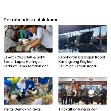
Ditangkap Polsek Seltim
Bersih ke Desa
Pakembangan
Rekomendasi untuk kamu
Lewat PORSENAP & Bakti
Kebakaran Galangan Kapal
Sosial, Lapas Kuningan
Karangsong Rugikan
Perkuat Kebersamaan dan
Sejumlah Pemilik Kapal
Kepedulian Sosial
Partai Demokrat Gelar
‎Tingkatkan Kinerja dan