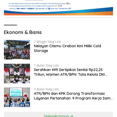
Ekonomi & Bisnis
2 Minggu Yang Lalu
Nelayan Citemu Cirebon Kini Miliki Cold
Storage
1 Bulan Yang Lalu
Serahkan 499 Sertipikat Senilai Rp22,25
Triliun, Wamen ATR/BPN: Tata Kelola DKI
Jadi Contoh Nasional
3 Bulan Yang Lalu
ATR/BPN dan KPK Dorong Transformasi
Layanan Pertanahan: 9 Program Kerja Sama
Perkuat Ekonomi Sulut
Selengkapnya