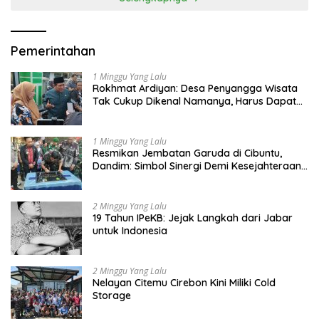
Pemerintahan
1 Minggu Yang Lalu
Rokhmat Ardiyan: Desa Penyangga Wisata
Tak Cukup Dikenal Namanya, Harus Dapat
Dana Bagi Hasil
1 Minggu Yang Lalu
Resmikan Jembatan Garuda di Cibuntu,
Dandim: Simbol Sinergi Demi Kesejahteraan
Masyarakat
2 Minggu Yang Lalu
19 Tahun IPeKB: Jejak Langkah dari Jabar
untuk Indonesia
2 Minggu Yang Lalu
Nelayan Citemu Cirebon Kini Miliki Cold
Storage