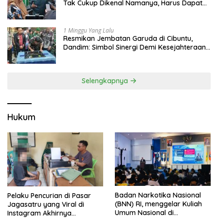
Tak Cukup Dikenal Namanya, Harus Dapat
Dana Bagi Hasil
1 Minggu Yang Lalu
Resmikan Jembatan Garuda di Cibuntu,
Dandim: Simbol Sinergi Demi Kesejahteraan
Masyarakat
Selengkapnya
Hukum
Badan Narkotika Nasional
Pelaku Pencurian di Pasar
(BNN) RI, menggelar Kuliah
Jagasatru yang Viral di
Umum Nasional di
Instagram Akhirnya