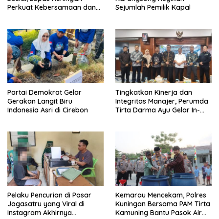
Perkuat Kebersamaan dan
Sejumlah Pemilik Kapal
Kepedulian Sosial
Partai Demokrat Gelar
‎Tingkatkan Kinerja dan
Gerakan Langit Biru
Integritas Manajer, Perumda
Indonesia Asri di Cirebon
Tirta Darma Ayu Gelar In-
House Training Bersama Aka
Tirta ‎
Pelaku Pencurian di Pasar
Kemarau Mencekam, Polres
Jagasatru yang Viral di
Kuningan Bersama PAM Tirta
Instagram Akhirnya
Kamuning Bantu Pasok Air