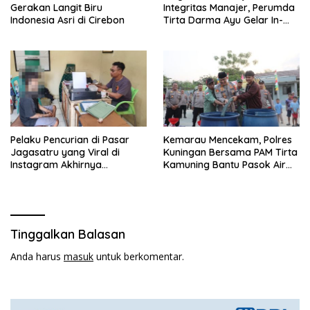
Gerakan Langit Biru
Integritas Manajer, Perumda
Indonesia Asri di Cirebon
Tirta Darma Ayu Gelar In-
House Training Bersama Aka
Tirta ‎
Pelaku Pencurian di Pasar
Kemarau Mencekam, Polres
Jagasatru yang Viral di
Kuningan Bersama PAM Tirta
Instagram Akhirnya
Kamuning Bantu Pasok Air
Ditangkap Polsek Seltim
Bersih ke Desa
Pakembangan
Tinggalkan Balasan
Anda harus
masuk
untuk berkomentar.