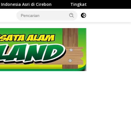
‎Tingkatkan Kinerja dan Integritas Manajer, Perumda Tirta Dar