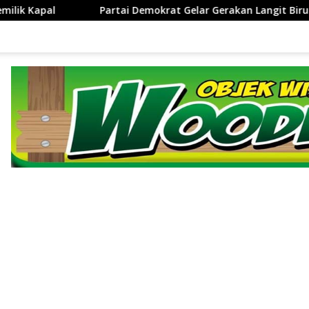
at Gelar Gerakan Langit Biru Indonesia Asri di Cirebon