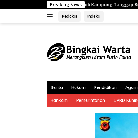
Langsung
jadi Kampung Tanggap Bencana BAZNAS
Breaking News
Selaraskan Re
ke
konten
Redaksi
Indeks
Berita
Hukum
Pendidikan
Agam
Hankam
Pemerintahan
DPRD Kuni