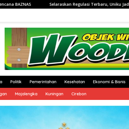
gulasi Terbaru, Uniku Jadi Pusat Pendampingan Penyusunan Do
a
Politik
Pemerintahan
Kesehatan
Ekonomi & Bisnis
ngan
Majalengka
Kuningan
Cirebon