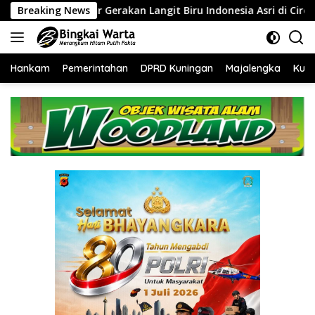
Langsung
kan Langit Biru Indonesia Asri di Cirebon
Breaking News
‎Tingkatkan 
ke
konten
Hankam
Pemerintahan
DPRD Kuningan
Majalengka
Kuni