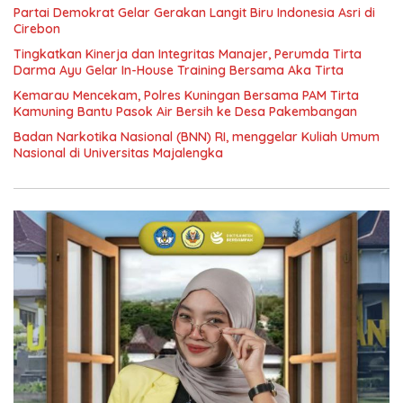
Partai Demokrat Gelar Gerakan Langit Biru Indonesia Asri di
Cirebon
‎Tingkatkan Kinerja dan Integritas Manajer, Perumda Tirta
Darma Ayu Gelar In-House Training Bersama Aka Tirta ‎
Kemarau Mencekam, Polres Kuningan Bersama PAM Tirta
Kamuning Bantu Pasok Air Bersih ke Desa Pakembangan
Badan Narkotika Nasional (BNN) RI, menggelar Kuliah Umum
Nasional di Universitas Majalengka