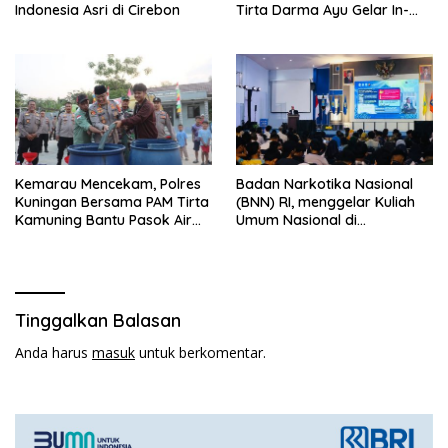
Indonesia Asri di Cirebon
Tirta Darma Ayu Gelar In-
House Training Bersama Aka
Tirta ‎
Kemarau Mencekam, Polres
Badan Narkotika Nasional
Kuningan Bersama PAM Tirta
(BNN) RI, menggelar Kuliah
Kamuning Bantu Pasok Air
Umum Nasional di
Bersih ke Desa
Universitas Majalengka
Pakembangan
Tinggalkan Balasan
Anda harus
masuk
untuk berkomentar.