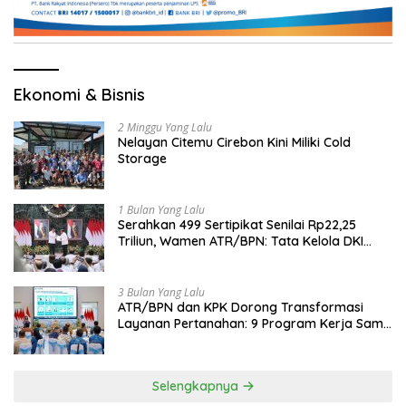
Ekonomi & Bisnis
2 Minggu Yang Lalu
Nelayan Citemu Cirebon Kini Miliki Cold
Storage
1 Bulan Yang Lalu
Serahkan 499 Sertipikat Senilai Rp22,25
Triliun, Wamen ATR/BPN: Tata Kelola DKI
Jadi Contoh Nasional
3 Bulan Yang Lalu
ATR/BPN dan KPK Dorong Transformasi
Layanan Pertanahan: 9 Program Kerja Sama
Perkuat Ekonomi Sulut
Selengkapnya