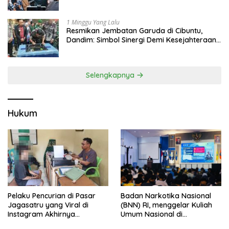
Dana Bagi Hasil
1 Minggu Yang Lalu
Resmikan Jembatan Garuda di Cibuntu,
Dandim: Simbol Sinergi Demi Kesejahteraan
Masyarakat
Selengkapnya
Hukum
Pelaku Pencurian di Pasar
Badan Narkotika Nasional
Jagasatru yang Viral di
(BNN) RI, menggelar Kuliah
Instagram Akhirnya
Umum Nasional di
Ditangkap Polsek Seltim
Universitas Majalengka