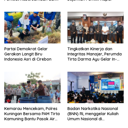
Kepedulian Sosial
Partai Demokrat Gelar
‎Tingkatkan Kinerja dan
Gerakan Langit Biru
Integritas Manajer, Perumda
Indonesia Asri di Cirebon
Tirta Darma Ayu Gelar In-
House Training Bersama Aka
Tirta ‎
Kemarau Mencekam, Polres
Badan Narkotika Nasional
Kuningan Bersama PAM Tirta
(BNN) RI, menggelar Kuliah
Kamuning Bantu Pasok Air
Umum Nasional di
Bersih ke Desa
Universitas Majalengka