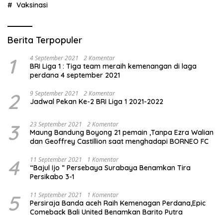
Vaksinasi
Berita Terpopuler
1
4 September 2021
2 Komentar
BRI Liga 1 : Tiga team meraih kemenangan di laga
perdana 4 september 2021
2
9 September 2021
2 Komentar
Jadwal Pekan Ke-2 BRI Liga 1 2021-2022
3
23 September 2021
2 Komentar
Maung Bandung Boyong 21 pemain ,Tanpa Ezra Walian
dan Geoffrey Castillion saat menghadapi BORNEO FC
4
11 September 2021
1 Komentar
“Bajul Ijo ” Persebaya Surabaya Benamkan Tira
Persikabo 3-1
5
11 September 2021
1 Komentar
Persiraja Banda aceh Raih Kemenagan Perdana,Epic
Comeback Bali United Benamkan Barito Putra