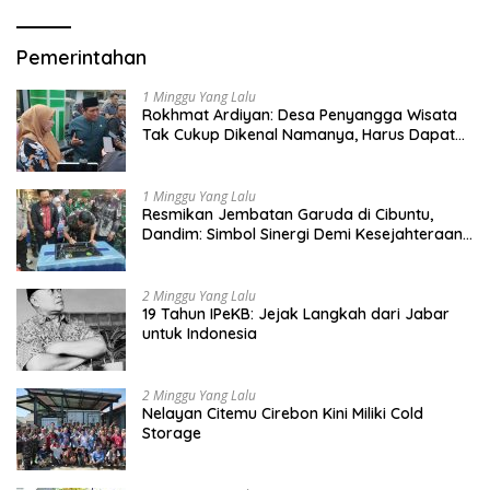
Pemerintahan
1 Minggu Yang Lalu
Rokhmat Ardiyan: Desa Penyangga Wisata
Tak Cukup Dikenal Namanya, Harus Dapat
Dana Bagi Hasil
1 Minggu Yang Lalu
Resmikan Jembatan Garuda di Cibuntu,
Dandim: Simbol Sinergi Demi Kesejahteraan
Masyarakat
2 Minggu Yang Lalu
19 Tahun IPeKB: Jejak Langkah dari Jabar
untuk Indonesia
2 Minggu Yang Lalu
Nelayan Citemu Cirebon Kini Miliki Cold
Storage