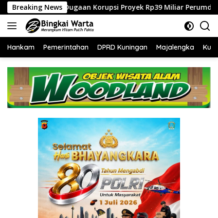
Langsung
rupsi Proyek Rp39 Miliar Perumdam Tirta Darma Ayu Disorot, A
Breaking News
ke
konten
Hankam
Pemerintahan
DPRD Kuningan
Majalengka
Kuni