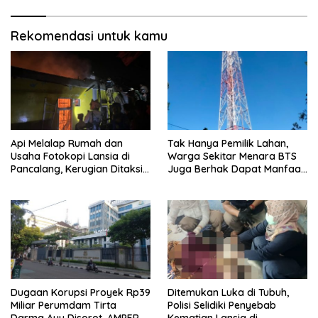
Rekomendasi untuk kamu
Api Melalap Rumah dan
Tak Hanya Pemilik Lahan,
Usaha Fotokopi Lansia di
Warga Sekitar Menara BTS
Pancalang, Kerugian Ditaksir
Juga Berhak Dapat Manfaat
Ratusan Juta Rupiah
— Warga Cihaur Tuntut
Keadilan
Dugaan Korupsi Proyek Rp39
Ditemukan Luka di Tubuh,
Miliar Perumdam Tirta
Polisi Selidiki Penyebab