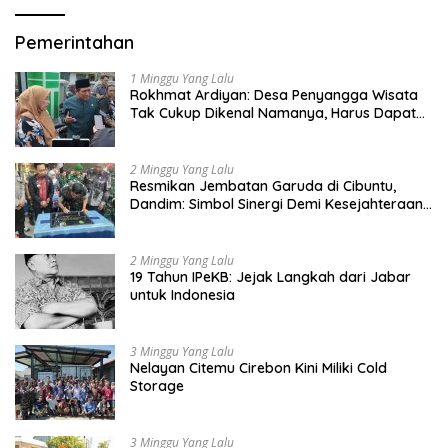
Pemerintahan
1 Minggu Yang Lalu
Rokhmat Ardiyan: Desa Penyangga Wisata
Tak Cukup Dikenal Namanya, Harus Dapat
Dana Bagi Hasil
2 Minggu Yang Lalu
Resmikan Jembatan Garuda di Cibuntu,
Dandim: Simbol Sinergi Demi Kesejahteraan
Masyarakat
2 Minggu Yang Lalu
19 Tahun IPeKB: Jejak Langkah dari Jabar
untuk Indonesia
3 Minggu Yang Lalu
Nelayan Citemu Cirebon Kini Miliki Cold
Storage
3 Minggu Yang Lalu