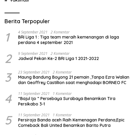
Berita Terpopuler
1
4 September 2021
2 Komentar
BRI Liga 1 : Tiga team meraih kemenangan di laga
perdana 4 september 2021
2
9 September 2021
2 Komentar
Jadwal Pekan Ke-2 BRI Liga 1 2021-2022
3
23 September 2021
2 Komentar
Maung Bandung Boyong 21 pemain ,Tanpa Ezra Walian
dan Geoffrey Castillion saat menghadapi BORNEO FC
4
11 September 2021
1 Komentar
“Bajul Ijo ” Persebaya Surabaya Benamkan Tira
Persikabo 3-1
5
11 September 2021
1 Komentar
Persiraja Banda aceh Raih Kemenagan Perdana,Epic
Comeback Bali United Benamkan Barito Putra