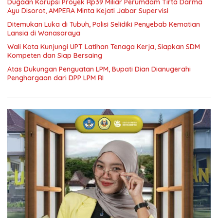
Dugaan Korupsi Proyek Rp39 Miliar Perumdam Tirta Darma
Ayu Disorot, AMPERA Minta Kejati Jabar Supervisi
Ditemukan Luka di Tubuh, Polisi Selidiki Penyebab Kematian
Lansia di Wanasaraya
Wali Kota Kunjungi UPT Latihan Tenaga Kerja, Siapkan SDM
Kompeten dan Siap Bersaing
Atas Dukungan Penguatan LPM, Bupati Dian Dianugerahi
Penghargaan dari DPP LPM RI