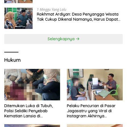
1 Minggu Yang Lalu
Rokhmat Ardiyan: Desa Penyangga Wisata
Tak Cukup Dikenal Namanya, Harus Dapat
Dana Bagi Hasil
Selengkapnya
Hukum
Pelaku Pencurian di Pasar
Ditemukan Luka di Tubuh,
Jagasatru yang Viral di
Polisi Selidiki Penyebab
Instagram Akhirnya
Kematian Lansia di
Ditangkap Polsek Seltim
Wanasaraya