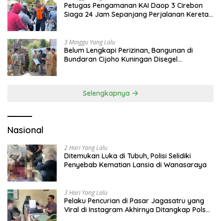
Petugas Pengamanan KAI Daop 3 Cirebon
Siaga 24 Jam Sepanjang Perjalanan Kereta
Api
3 Minggu Yang Lalu
Belum Lengkapi Perizinan, Bangunan di
Bundaran Cijoho Kuningan Disegel
Sementara
Selengkapnya
Nasional
2 Hari Yang Lalu
Ditemukan Luka di Tubuh, Polisi Selidiki
Penyebab Kematian Lansia di Wanasaraya
3 Hari Yang Lalu
Pelaku Pencurian di Pasar Jagasatru yang
Viral di Instagram Akhirnya Ditangkap Polsek
Seltim