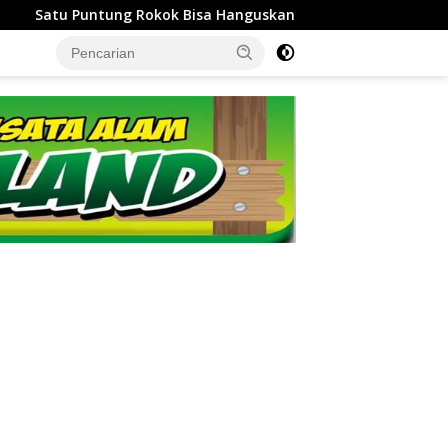
 Ratusan Hektare Hutan, Bupati Kuningan Ingatkan Pentingny