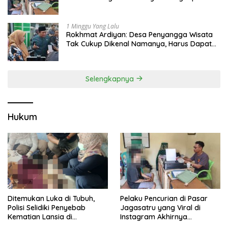
Seltim
1 Minggu Yang Lalu
Rokhmat Ardiyan: Desa Penyangga Wisata
Tak Cukup Dikenal Namanya, Harus Dapat
Dana Bagi Hasil
Selengkapnya
Hukum
Pelaku Pencurian di Pasar
Ditemukan Luka di Tubuh,
Jagasatru yang Viral di
Polisi Selidiki Penyebab
Instagram Akhirnya
Kematian Lansia di
Ditangkap Polsek Seltim
Wanasaraya