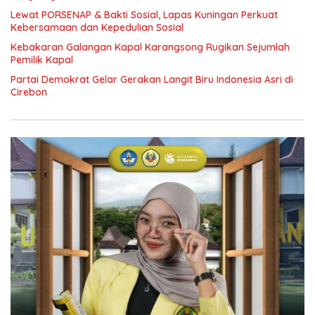
Lewat PORSENAP & Bakti Sosial, Lapas Kuningan Perkuat
Kebersamaan dan Kepedulian Sosial
Kebakaran Galangan Kapal Karangsong Rugikan Sejumlah
Pemilik Kapal
Partai Demokrat Gelar Gerakan Langit Biru Indonesia Asri di
Cirebon