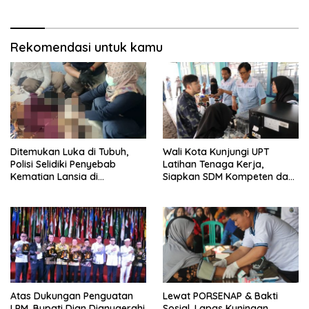
Rekomendasi untuk kamu
Ditemukan Luka di Tubuh,
Wali Kota Kunjungi UPT
Polisi Selidiki Penyebab
Latihan Tenaga Kerja,
Kematian Lansia di
Siapkan SDM Kompeten dan
Wanasaraya
Siap Bersaing
Atas Dukungan Penguatan
Lewat PORSENAP & Bakti
LPM, Bupati Dian Dianugerahi
Sosial, Lapas Kuningan