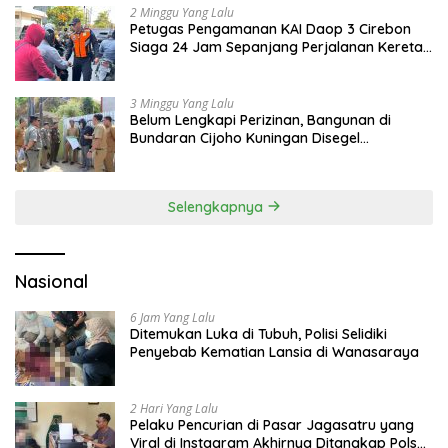
2 Minggu Yang Lalu
Petugas Pengamanan KAI Daop 3 Cirebon
Siaga 24 Jam Sepanjang Perjalanan Kereta
Api
3 Minggu Yang Lalu
Belum Lengkapi Perizinan, Bangunan di
Bundaran Cijoho Kuningan Disegel
Sementara
Selengkapnya
Nasional
6 Jam Yang Lalu
Ditemukan Luka di Tubuh, Polisi Selidiki
Penyebab Kematian Lansia di Wanasaraya
2 Hari Yang Lalu
Pelaku Pencurian di Pasar Jagasatru yang
Viral di Instagram Akhirnya Ditangkap Polsek