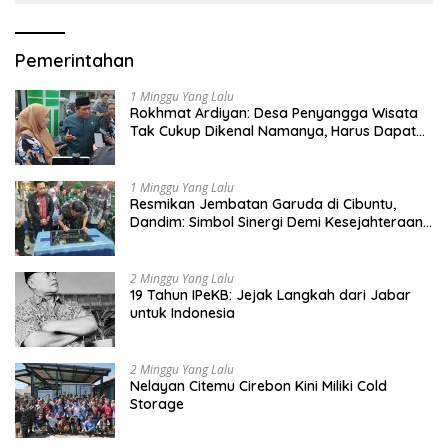
Pemerintahan
1 Minggu Yang Lalu
Rokhmat Ardiyan: Desa Penyangga Wisata
Tak Cukup Dikenal Namanya, Harus Dapat
Dana Bagi Hasil
1 Minggu Yang Lalu
Resmikan Jembatan Garuda di Cibuntu,
Dandim: Simbol Sinergi Demi Kesejahteraan
Masyarakat
2 Minggu Yang Lalu
19 Tahun IPeKB: Jejak Langkah dari Jabar
untuk Indonesia
2 Minggu Yang Lalu
Nelayan Citemu Cirebon Kini Miliki Cold
Storage