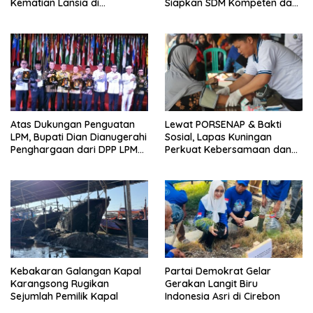
Kematian Lansia di
Siapkan SDM Kompeten dan
Wanasaraya
Siap Bersaing
Atas Dukungan Penguatan
Lewat PORSENAP & Bakti
LPM, Bupati Dian Dianugerahi
Sosial, Lapas Kuningan
Penghargaan dari DPP LPM
Perkuat Kebersamaan dan
RI
Kepedulian Sosial
Kebakaran Galangan Kapal
Partai Demokrat Gelar
Karangsong Rugikan
Gerakan Langit Biru
Sejumlah Pemilik Kapal
Indonesia Asri di Cirebon