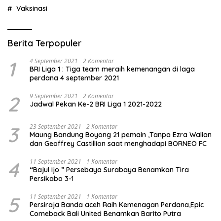
Vaksinasi
Berita Terpopuler
1
4 September 2021
2 Komentar
BRI Liga 1 : Tiga team meraih kemenangan di laga
perdana 4 september 2021
2
9 September 2021
2 Komentar
Jadwal Pekan Ke-2 BRI Liga 1 2021-2022
3
23 September 2021
2 Komentar
Maung Bandung Boyong 21 pemain ,Tanpa Ezra Walian
dan Geoffrey Castillion saat menghadapi BORNEO FC
4
11 September 2021
1 Komentar
“Bajul Ijo ” Persebaya Surabaya Benamkan Tira
Persikabo 3-1
5
11 September 2021
1 Komentar
Persiraja Banda aceh Raih Kemenagan Perdana,Epic
Comeback Bali United Benamkan Barito Putra