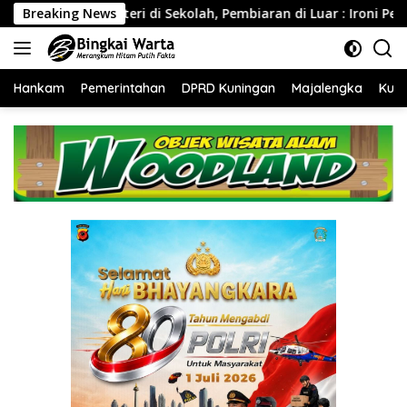
Langsung
i di Sekolah, Pembiaran di Luar : Ironi Pencegahan L6BTQ
Breaking News
ke
konten
Hankam
Pemerintahan
DPRD Kuningan
Majalengka
Kuni