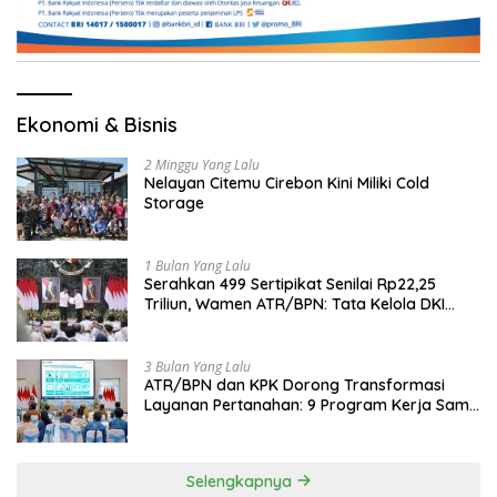
Ekonomi & Bisnis
2 Minggu Yang Lalu
Nelayan Citemu Cirebon Kini Miliki Cold
Storage
1 Bulan Yang Lalu
Serahkan 499 Sertipikat Senilai Rp22,25
Triliun, Wamen ATR/BPN: Tata Kelola DKI
Jadi Contoh Nasional
3 Bulan Yang Lalu
ATR/BPN dan KPK Dorong Transformasi
Layanan Pertanahan: 9 Program Kerja Sama
Perkuat Ekonomi Sulut
Selengkapnya