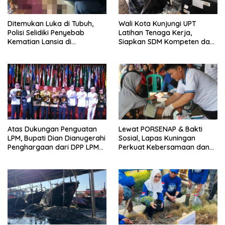
Ditemukan Luka di Tubuh,
Wali Kota Kunjungi UPT
Polisi Selidiki Penyebab
Latihan Tenaga Kerja,
Kematian Lansia di
Siapkan SDM Kompeten dan
Wanasaraya
Siap Bersaing
Atas Dukungan Penguatan
Lewat PORSENAP & Bakti
LPM, Bupati Dian Dianugerahi
Sosial, Lapas Kuningan
Penghargaan dari DPP LPM
Perkuat Kebersamaan dan
RI
Kepedulian Sosial