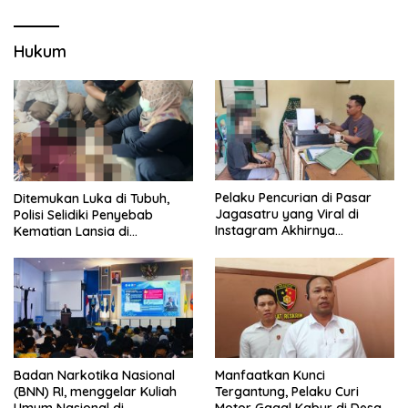
Hukum
Pelaku Pencurian di Pasar
Ditemukan Luka di Tubuh,
Jagasatru yang Viral di
Polisi Selidiki Penyebab
Instagram Akhirnya
Kematian Lansia di
Ditangkap Polsek Seltim
Wanasaraya
Badan Narkotika Nasional
Manfaatkan Kunci
(BNN) RI, menggelar Kuliah
Tergantung, Pelaku Curi
Umum Nasional di
Motor Gagal Kabur di Desa