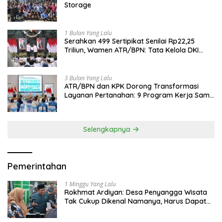
Storage
1 Bulan Yang Lalu
Serahkan 499 Sertipikat Senilai Rp22,25
Triliun, Wamen ATR/BPN: Tata Kelola DKI
Jadi Contoh Nasional
3 Bulan Yang Lalu
ATR/BPN dan KPK Dorong Transformasi
Layanan Pertanahan: 9 Program Kerja Sama
Perkuat Ekonomi Sulut
Selengkapnya
Pemerintahan
1 Minggu Yang Lalu
Rokhmat Ardiyan: Desa Penyangga Wisata
Tak Cukup Dikenal Namanya, Harus Dapat
Dana Bagi Hasil