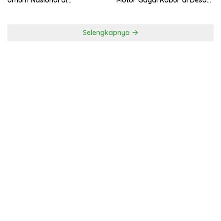
Universitas Majalengka
Tinggar
Selengkapnya