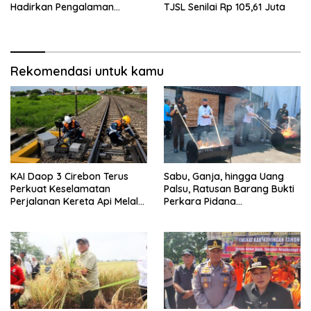
Hadirkan Pengalaman
TJSL Senilai Rp 105,61 Juta
Pemesanan Tiket yang Lebih
Cepat dan Praktis
Rekomendasi untuk kamu
KAI Daop 3 Cirebon Terus
Sabu, Ganja, hingga Uang
Perkuat Keselamatan
Palsu, Ratusan Barang Bukti
Perjalanan Kereta Api Melalui
Perkara Pidana
Keandalan Persinyalan dan
Dimusnahkan Kejari
Telekomunikasi
Kuningan