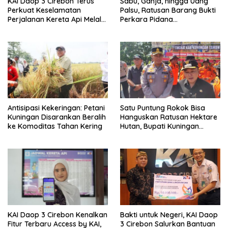
KAI Daop 3 Cirebon Terus
Sabu, Ganja, hingga Uang
Perkuat Keselamatan
Palsu, Ratusan Barang Bukti
Perjalanan Kereta Api Melalui
Perkara Pidana
Keandalan Persinyalan dan
Dimusnahkan Kejari
Telekomunikasi
Kuningan
Antisipasi Kekeringan: Petani
Satu Puntung Rokok Bisa
Kuningan Disarankan Beralih
Hanguskan Ratusan Hektare
ke Komoditas Tahan Kering
Hutan, Bupati Kuningan
Ingatkan Pentingnya
Kewaspadaan
KAI Daop 3 Cirebon Kenalkan
Bakti untuk Negeri, KAI Daop
Fitur Terbaru Access by KAI,
3 Cirebon Salurkan Bantuan