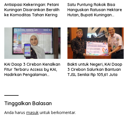
Antisipasi Kekeringan: Petani
Satu Puntung Rokok Bisa
Kuningan Disarankan Beralih
Hanguskan Ratusan Hektare
ke Komoditas Tahan Kering
Hutan, Bupati Kuningan
Ingatkan Pentingnya
Kewaspadaan
KAI Daop 3 Cirebon Kenalkan
Bakti untuk Negeri, KAI Daop
Fitur Terbaru Access by KAI,
3 Cirebon Salurkan Bantuan
Hadirkan Pengalaman
TJSL Senilai Rp 105,61 Juta
Pemesanan Tiket yang Lebih
Cepat dan Praktis
Tinggalkan Balasan
Anda harus
masuk
untuk berkomentar.