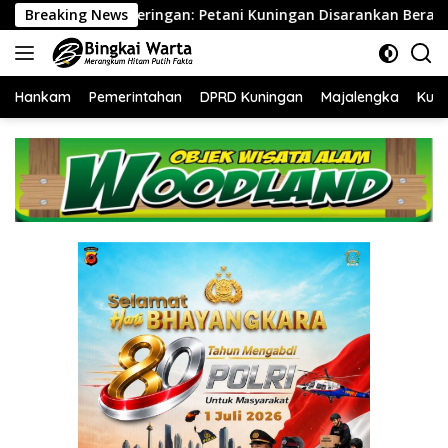
Langsung
: Petani Kuningan Disarankan Beralih ke Komoditas Tahan Kerin
Breaking News
ke
konten
Hankam
Pemerintahan
DPRD Kuningan
Majalengka
Kuni