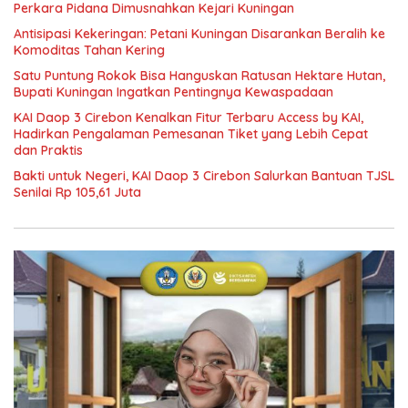
Perkara Pidana Dimusnahkan Kejari Kuningan
Antisipasi Kekeringan: Petani Kuningan Disarankan Beralih ke
Komoditas Tahan Kering
Satu Puntung Rokok Bisa Hanguskan Ratusan Hektare Hutan,
Bupati Kuningan Ingatkan Pentingnya Kewaspadaan
KAI Daop 3 Cirebon Kenalkan Fitur Terbaru Access by KAI,
Hadirkan Pengalaman Pemesanan Tiket yang Lebih Cepat
dan Praktis
Bakti untuk Negeri, KAI Daop 3 Cirebon Salurkan Bantuan TJSL
Senilai Rp 105,61 Juta