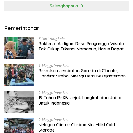
Selengkapnya
Pemerintahan
6 Hari Yang Lalu
Rokhmat Ardiyan: Desa Penyangga Wisata
Tak Cukup Dikenal Namanya, Harus Dapat
Dana Bagi Hasil
1 Minggu Yang Lalu
Resmikan Jembatan Garuda di Cibuntu,
Dandim: Simbol Sinergi Demi Kesejahteraan
Masyarakat
2 Minggu Yang Lalu
19 Tahun IPeKB: Jejak Langkah dari Jabar
untuk Indonesia
2 Minggu Yang Lalu
Nelayan Citemu Cirebon Kini Miliki Cold
Storage