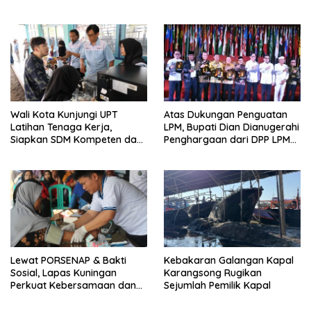
Minta Kejati Jabar Supervisi
Wanasaraya
Wali Kota Kunjungi UPT
Atas Dukungan Penguatan
Latihan Tenaga Kerja,
LPM, Bupati Dian Dianugerahi
Siapkan SDM Kompeten dan
Penghargaan dari DPP LPM
Siap Bersaing
RI
Lewat PORSENAP & Bakti
Kebakaran Galangan Kapal
Sosial, Lapas Kuningan
Karangsong Rugikan
Perkuat Kebersamaan dan
Sejumlah Pemilik Kapal
Kepedulian Sosial