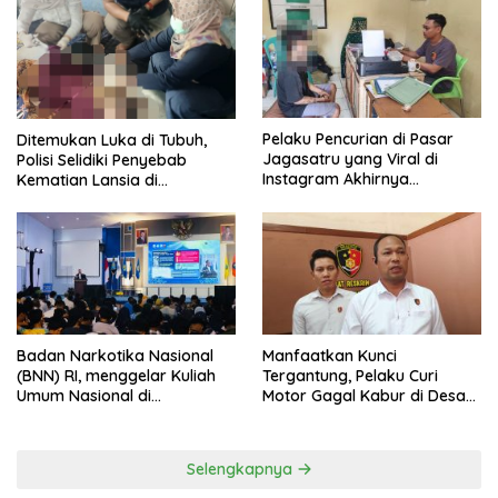
Pelaku Pencurian di Pasar
Ditemukan Luka di Tubuh,
Jagasatru yang Viral di
Polisi Selidiki Penyebab
Instagram Akhirnya
Kematian Lansia di
Ditangkap Polsek Seltim
Wanasaraya
Badan Narkotika Nasional
Manfaatkan Kunci
(BNN) RI, menggelar Kuliah
Tergantung, Pelaku Curi
Umum Nasional di
Motor Gagal Kabur di Desa
Universitas Majalengka
Tinggar
Selengkapnya