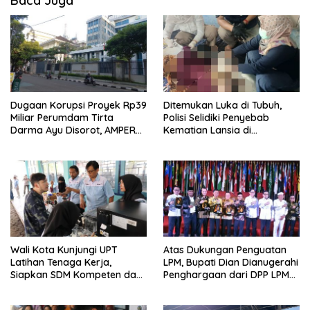
Baca Juga
Dugaan Korupsi Proyek Rp39
Ditemukan Luka di Tubuh,
Miliar Perumdam Tirta
Polisi Selidiki Penyebab
Darma Ayu Disorot, AMPERA
Kematian Lansia di
Minta Kejati Jabar Supervisi
Wanasaraya
Wali Kota Kunjungi UPT
Atas Dukungan Penguatan
Latihan Tenaga Kerja,
LPM, Bupati Dian Dianugerahi
Siapkan SDM Kompeten dan
Penghargaan dari DPP LPM
Siap Bersaing
RI