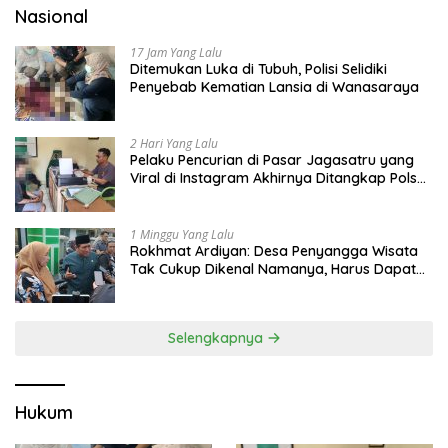
Nasional
17 Jam Yang Lalu
Ditemukan Luka di Tubuh, Polisi Selidiki
Penyebab Kematian Lansia di Wanasaraya
2 Hari Yang Lalu
Pelaku Pencurian di Pasar Jagasatru yang
Viral di Instagram Akhirnya Ditangkap Polsek
Seltim
1 Minggu Yang Lalu
Rokhmat Ardiyan: Desa Penyangga Wisata
Tak Cukup Dikenal Namanya, Harus Dapat
Dana Bagi Hasil
Selengkapnya
Hukum