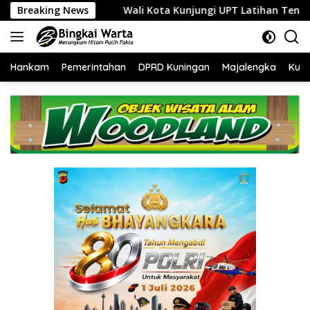
Langsung
Wali Kota Kunjungi UPT Latihan Tenaga Kerja, Siapkan SDM K
Breaking News
ke
konten
Hankam
Pemerintahan
DPRD Kuningan
Majalengka
Kuni