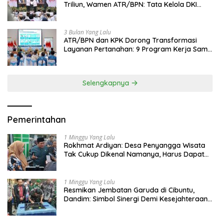
Triliun, Wamen ATR/BPN: Tata Kelola DKI
Jadi Contoh Nasional
3 Bulan Yang Lalu
ATR/BPN dan KPK Dorong Transformasi
Layanan Pertanahan: 9 Program Kerja Sama
Perkuat Ekonomi Sulut
Selengkapnya
Pemerintahan
1 Minggu Yang Lalu
Rokhmat Ardiyan: Desa Penyangga Wisata
Tak Cukup Dikenal Namanya, Harus Dapat
Dana Bagi Hasil
1 Minggu Yang Lalu
Resmikan Jembatan Garuda di Cibuntu,
Dandim: Simbol Sinergi Demi Kesejahteraan
Masyarakat