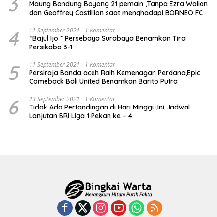
3
Maung Bandung Boyong 21 pemain ,Tanpa Ezra Walian
dan Geoffrey Castillion saat menghadapi BORNEO FC
4
11 September 2021
1 Komentar
“Bajul Ijo ” Persebaya Surabaya Benamkan Tira
Persikabo 3-1
5
11 September 2021
1 Komentar
Persiraja Banda aceh Raih Kemenagan Perdana,Epic
Comeback Bali United Benamkan Barito Putra
6
23 September 2021
1 Komentar
Tidak Ada Pertandingan di Hari Minggu,Ini Jadwal
Lanjutan BRI Liga 1 Pekan ke – 4