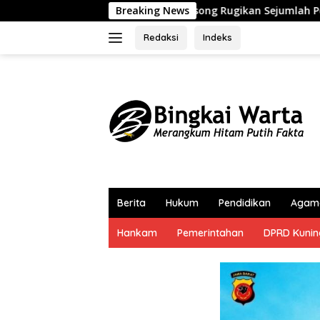
Langsung
angsong Rugikan Sejumlah Pemilik Kapal
Breaking News
Partai Demokr
ke
konten
Redaksi
Indeks
Berita
Hukum
Pendidikan
Agam
Hankam
Pemerintahan
DPRD Kuni