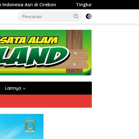
‎Tingkatkan Kinerja dan Integritas Manajer, Perumda Tirta Dar
Lainnya