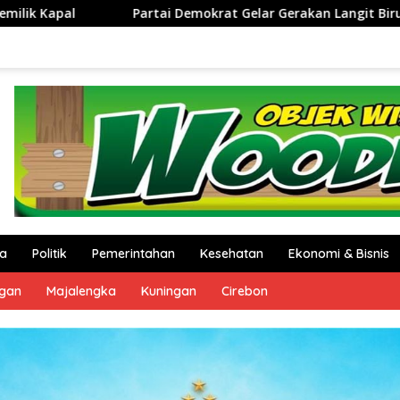
at Gelar Gerakan Langit Biru Indonesia Asri di Cirebon
a
Politik
Pemerintahan
Kesehatan
Ekonomi & Bisnis
ngan
Majalengka
Kuningan
Cirebon