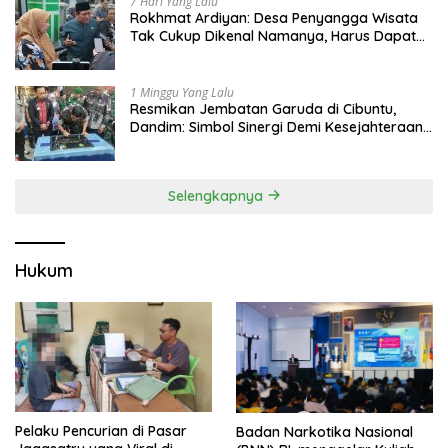
7 Hari Yang Lalu
Rokhmat Ardiyan: Desa Penyangga Wisata
Tak Cukup Dikenal Namanya, Harus Dapat
Dana Bagi Hasil
1 Minggu Yang Lalu
Resmikan Jembatan Garuda di Cibuntu,
Dandim: Simbol Sinergi Demi Kesejahteraan
Masyarakat
Selengkapnya
Hukum
Pelaku Pencurian di Pasar
Badan Narkotika Nasional