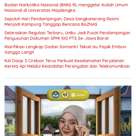
Badan Narkotika Nasional (BNN) RI, menggelar Kuliah Umum
Nasional di Universitas Majalengka
Sepuluh Hari Pendampingan, Desa Sangkanerang Resmi
Menjadi Kampung Tanggap Bencana BAZNAS
Selaraskan Regulasi Terbaru, Uniku Jadi Pusat Pendampingan
Penyusunan Dokumen SPMI 100 PTS Se-Jawa Barat
Klarifikasi Lengkap Dadan Somantri Tekait Isu Pajak Embun
Sangga Langit
KAI Daop 3 Cirebon Terus Perkuat Keselamatan Perjalanan
Kereta Api Melalui Keandalan Persinyalan dan Telekomunikasi