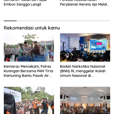
Embun Sangga Langit
Perjalanan Kereta Api Melalui
Keandalan Persinyalan dan
Telekomunikasi
Rekomendasi untuk kamu
Kemarau Mencekam, Polres
Badan Narkotika Nasional
Kuningan Bersama PAM Tirta
(BNN) RI, menggelar Kuliah
Kamuning Bantu Pasok Air
Umum Nasional di
Bersih ke Desa
Universitas Majalengka
Pakembangan