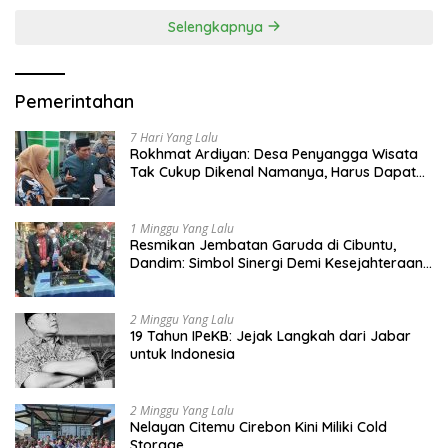
Selengkapnya
Pemerintahan
7 Hari Yang Lalu
Rokhmat Ardiyan: Desa Penyangga Wisata
Tak Cukup Dikenal Namanya, Harus Dapat
Dana Bagi Hasil
1 Minggu Yang Lalu
Resmikan Jembatan Garuda di Cibuntu,
Dandim: Simbol Sinergi Demi Kesejahteraan
Masyarakat
2 Minggu Yang Lalu
19 Tahun IPeKB: Jejak Langkah dari Jabar
untuk Indonesia
2 Minggu Yang Lalu
Nelayan Citemu Cirebon Kini Miliki Cold
Storage