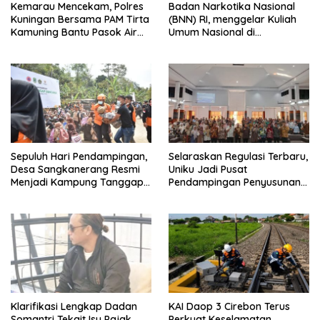
Kemarau Mencekam, Polres
Badan Narkotika Nasional
Kuningan Bersama PAM Tirta
(BNN) RI, menggelar Kuliah
Kamuning Bantu Pasok Air
Umum Nasional di
Bersih ke Desa
Universitas Majalengka
Pakembangan
Sepuluh Hari Pendampingan,
Selaraskan Regulasi Terbaru,
Desa Sangkanerang Resmi
Uniku Jadi Pusat
Menjadi Kampung Tanggap
Pendampingan Penyusunan
Bencana BAZNAS
Dokumen SPMI 100 PTS Se-
Jawa Barat
Klarifikasi Lengkap Dadan
KAI Daop 3 Cirebon Terus
Somantri Tekait Isu Pajak
Perkuat Keselamatan