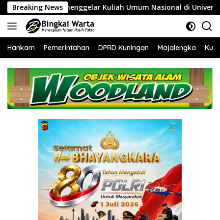
Langsung
ar Kuliah Umum Nasional di Universitas Majalengka
Breaking News
Se
ke
konten
Hankam
Pemerintahan
DPRD Kuningan
Majalengka
Kuni