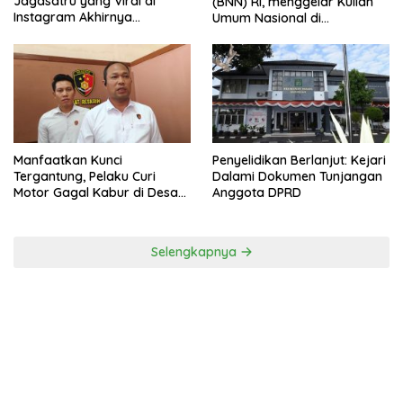
Jagasatru yang Viral di
(BNN) RI, menggelar Kuliah
Instagram Akhirnya
Umum Nasional di
Ditangkap Polsek Seltim
Universitas Majalengka
Manfaatkan Kunci
Penyelidikan Berlanjut: Kejari
Tergantung, Pelaku Curi
Dalami Dokumen Tunjangan
Motor Gagal Kabur di Desa
Anggota DPRD
Tinggar
Selengkapnya