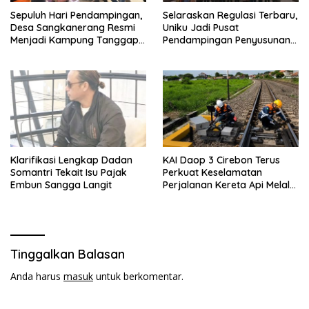
Sepuluh Hari Pendampingan,
Selaraskan Regulasi Terbaru,
Desa Sangkanerang Resmi
Uniku Jadi Pusat
Menjadi Kampung Tanggap
Pendampingan Penyusunan
Bencana BAZNAS
Dokumen SPMI 100 PTS Se-
Jawa Barat
Klarifikasi Lengkap Dadan
KAI Daop 3 Cirebon Terus
Somantri Tekait Isu Pajak
Perkuat Keselamatan
Embun Sangga Langit
Perjalanan Kereta Api Melalui
Keandalan Persinyalan dan
Telekomunikasi
Tinggalkan Balasan
Anda harus
masuk
untuk berkomentar.