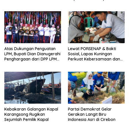
Wanasaraya
Siap Bersaing
Atas Dukungan Penguatan
Lewat PORSENAP & Bakti
LPM, Bupati Dian Dianugerahi
Sosial, Lapas Kuningan
Penghargaan dari DPP LPM
Perkuat Kebersamaan dan
RI
Kepedulian Sosial
Kebakaran Galangan Kapal
Partai Demokrat Gelar
Karangsong Rugikan
Gerakan Langit Biru
Sejumlah Pemilik Kapal
Indonesia Asri di Cirebon