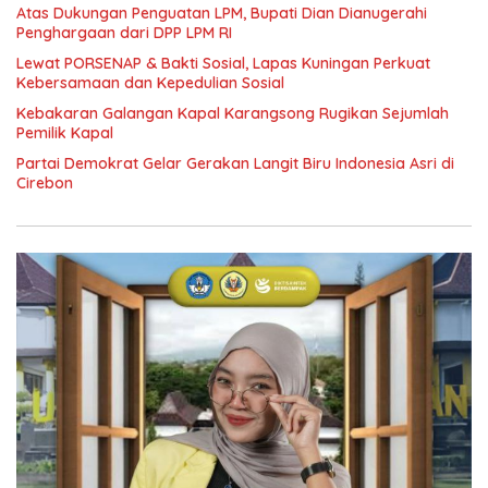
Atas Dukungan Penguatan LPM, Bupati Dian Dianugerahi
Penghargaan dari DPP LPM RI
Lewat PORSENAP & Bakti Sosial, Lapas Kuningan Perkuat
Kebersamaan dan Kepedulian Sosial
Kebakaran Galangan Kapal Karangsong Rugikan Sejumlah
Pemilik Kapal
Partai Demokrat Gelar Gerakan Langit Biru Indonesia Asri di
Cirebon