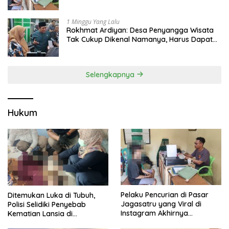
Seltim
1 Minggu Yang Lalu
Rokhmat Ardiyan: Desa Penyangga Wisata
Tak Cukup Dikenal Namanya, Harus Dapat
Dana Bagi Hasil
Selengkapnya
Hukum
Pelaku Pencurian di Pasar
Ditemukan Luka di Tubuh,
Jagasatru yang Viral di
Polisi Selidiki Penyebab
Instagram Akhirnya
Kematian Lansia di
Ditangkap Polsek Seltim
Wanasaraya