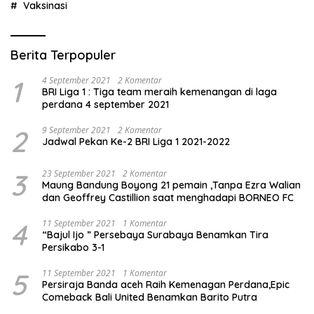
Vaksinasi
Berita Terpopuler
1
4 September 2021
2 Komentar
BRI Liga 1 : Tiga team meraih kemenangan di laga
perdana 4 september 2021
2
9 September 2021
2 Komentar
Jadwal Pekan Ke-2 BRI Liga 1 2021-2022
3
23 September 2021
2 Komentar
Maung Bandung Boyong 21 pemain ,Tanpa Ezra Walian
dan Geoffrey Castillion saat menghadapi BORNEO FC
4
11 September 2021
1 Komentar
“Bajul Ijo ” Persebaya Surabaya Benamkan Tira
Persikabo 3-1
5
11 September 2021
1 Komentar
Persiraja Banda aceh Raih Kemenagan Perdana,Epic
Comeback Bali United Benamkan Barito Putra