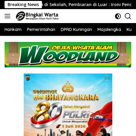
Langsung
ekolah, Pembiaran di Luar : Ironi Pencegahan L6BTQ
Breaking News
Uni
ke
konten
Hankam
Pemerintahan
DPRD Kuningan
Majalengka
Kuni