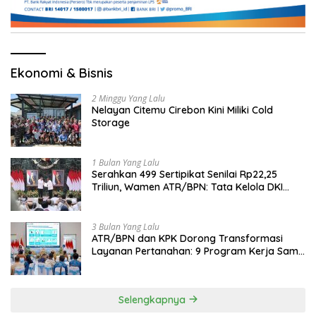
Ekonomi & Bisnis
2 Minggu Yang Lalu
Nelayan Citemu Cirebon Kini Miliki Cold
Storage
1 Bulan Yang Lalu
Serahkan 499 Sertipikat Senilai Rp22,25
Triliun, Wamen ATR/BPN: Tata Kelola DKI
Jadi Contoh Nasional
3 Bulan Yang Lalu
ATR/BPN dan KPK Dorong Transformasi
Layanan Pertanahan: 9 Program Kerja Sama
Perkuat Ekonomi Sulut
Selengkapnya