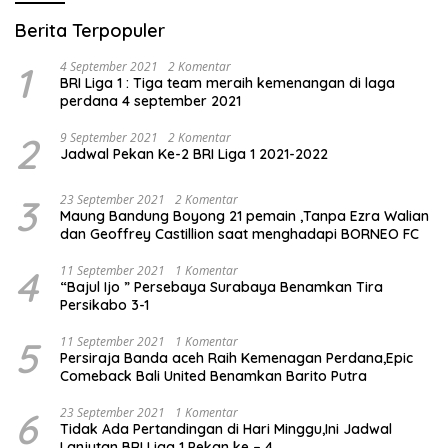
Berita Terpopuler
1
4 September 2021
2 Komentar
BRI Liga 1 : Tiga team meraih kemenangan di laga
perdana 4 september 2021
2
9 September 2021
2 Komentar
Jadwal Pekan Ke-2 BRI Liga 1 2021-2022
3
23 September 2021
2 Komentar
Maung Bandung Boyong 21 pemain ,Tanpa Ezra Walian
dan Geoffrey Castillion saat menghadapi BORNEO FC
4
11 September 2021
1 Komentar
“Bajul Ijo ” Persebaya Surabaya Benamkan Tira
Persikabo 3-1
5
11 September 2021
1 Komentar
Persiraja Banda aceh Raih Kemenagan Perdana,Epic
Comeback Bali United Benamkan Barito Putra
6
23 September 2021
1 Komentar
Tidak Ada Pertandingan di Hari Minggu,Ini Jadwal
Lanjutan BRI Liga 1 Pekan ke – 4