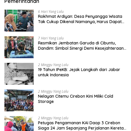
Pemerintahan
6 Hari Yang Lalu
Rokhmat Ardiyan: Desa Penyangga Wisata
Tak Cukup Dikenal Namanya, Harus Dapat
Dana Bagi Hasil
7 Hari Yang Lalu
Resmikan Jembatan Garuda di Cibuntu,
Dandim: Simbol Sinergi Demi Kesejahteraan
Masyarakat
2 Minggu Yang Lalu
19 Tahun IPeKB: Jejak Langkah dari Jabar
untuk Indonesia
2 Minggu Yang Lalu
Nelayan Citemu Cirebon Kini Miliki Cold
Storage
2 Minggu Yang Lalu
Petugas Pengamanan KAI Daop 3 Cirebon
Siaga 24 Jam Sepanjang Perjalanan Kereta