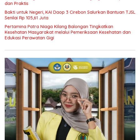
dan Praktis
Bakti untuk Negeri, KAI Daop 3 Cirebon Salurkan Bantuan TJSL
Senilai Rp 105,61 Juta
Pertamina Patra Niaga Kilang Balongan Tingkatkan
Kesehatan Masyarakat melalui Pemeriksaan Kesehatan dan
Edukasi Perawatan Gigi