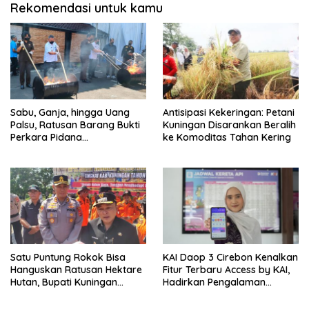
Rekomendasi untuk kamu
Sabu, Ganja, hingga Uang
Antisipasi Kekeringan: Petani
Palsu, Ratusan Barang Bukti
Kuningan Disarankan Beralih
Perkara Pidana
ke Komoditas Tahan Kering
Dimusnahkan Kejari
Kuningan
Satu Puntung Rokok Bisa
KAI Daop 3 Cirebon Kenalkan
Hanguskan Ratusan Hektare
Fitur Terbaru Access by KAI,
Hutan, Bupati Kuningan
Hadirkan Pengalaman
Ingatkan Pentingnya
Pemesanan Tiket yang Lebih
Kewaspadaan
Cepat dan Praktis