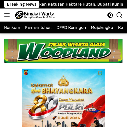
Langsung
atusan Hektare Hutan, Bupati Kuningan Ingatkan Pentingnya 
Breaking News
ke
konten
Hankam
Pemerintahan
DPRD Kuningan
Majalengka
Kuni