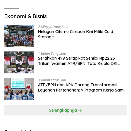
Ekonomi & Bisnis
2 Minggu Yang Lalu
Nelayan Citemu Cirebon Kini Miliki Cold
Storage
1 Bulan Yang Lalu
Serahkan 499 Sertipikat Senilai Rp22,25
Triliun, Wamen ATR/BPN: Tata Kelola DKI
Jadi Contoh Nasional
3 Bulan Yang Lalu
ATR/BPN dan KPK Dorong Transformasi
Layanan Pertanahan: 9 Program Kerja Sama
Perkuat Ekonomi Sulut
Selengkapnya