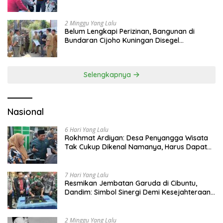
Api
2 Minggu Yang Lalu
Belum Lengkapi Perizinan, Bangunan di
Bundaran Cijoho Kuningan Disegel
Sementara
Selengkapnya
Nasional
6 Hari Yang Lalu
Rokhmat Ardiyan: Desa Penyangga Wisata
Tak Cukup Dikenal Namanya, Harus Dapat
Dana Bagi Hasil
7 Hari Yang Lalu
Resmikan Jembatan Garuda di Cibuntu,
Dandim: Simbol Sinergi Demi Kesejahteraan
Masyarakat
2 Minggu Yang Lalu