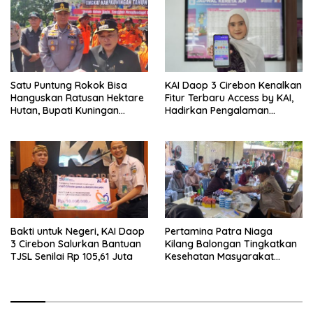
Satu Puntung Rokok Bisa
KAI Daop 3 Cirebon Kenalkan
Hanguskan Ratusan Hektare
Fitur Terbaru Access by KAI,
Hutan, Bupati Kuningan
Hadirkan Pengalaman
Ingatkan Pentingnya
Pemesanan Tiket yang Lebih
Kewaspadaan
Cepat dan Praktis
Bakti untuk Negeri, KAI Daop
Pertamina Patra Niaga
3 Cirebon Salurkan Bantuan
Kilang Balongan Tingkatkan
TJSL Senilai Rp 105,61 Juta
Kesehatan Masyarakat
melalui Pemeriksaan
Kesehatan dan Edukasi
Perawatan Gigi