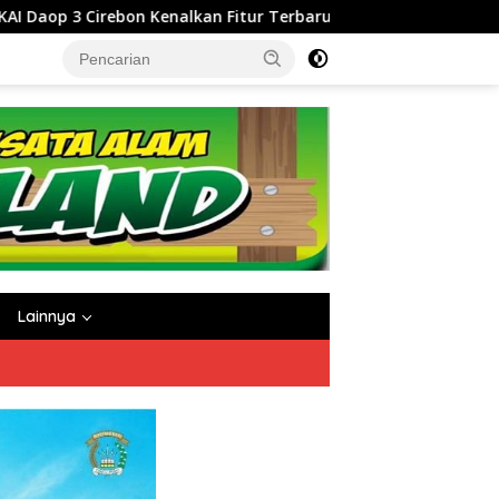
aru Access by KAI, Hadirkan Pengalaman Pemesanan Tiket yang L
Lainnya