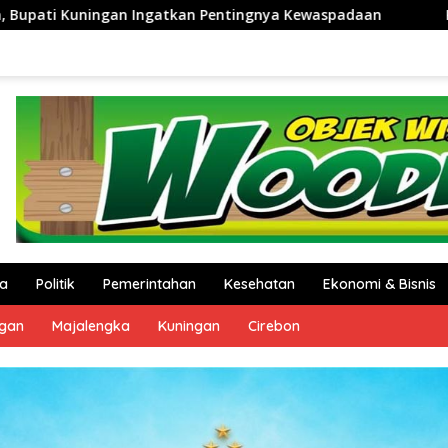
a Kewaspadaan
KAI Daop 3 Cirebon Kenalkan Fitur Terb
a
Politik
Pemerintahan
Kesehatan
Ekonomi & Bisnis
ngan
Majalengka
Kuningan
Cirebon