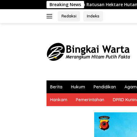
Langsung
Ratusan Hektare Hutan, Bupati Kuningan Ingatkan Pentingny
Breaking News
ke
konten
Redaksi
Indeks
Berita
Hukum
Pendidikan
Agam
Hankam
Pemerintahan
DPRD Kuni