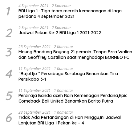
1
4 September 2021
2 Komentar
BRI Liga 1 : Tiga team meraih kemenangan di laga
perdana 4 september 2021
2
9 September 2021
2 Komentar
Jadwal Pekan Ke-2 BRI Liga 1 2021-2022
3
23 September 2021
2 Komentar
Maung Bandung Boyong 21 pemain ,Tanpa Ezra Walian
dan Geoffrey Castillion saat menghadapi BORNEO FC
4
11 September 2021
1 Komentar
“Bajul Ijo ” Persebaya Surabaya Benamkan Tira
Persikabo 3-1
5
11 September 2021
1 Komentar
Persiraja Banda aceh Raih Kemenagan Perdana,Epic
Comeback Bali United Benamkan Barito Putra
6
23 September 2021
1 Komentar
Tidak Ada Pertandingan di Hari Minggu,Ini Jadwal
Lanjutan BRI Liga 1 Pekan ke – 4