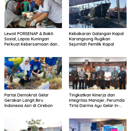
Lewat PORSENAP & Bakti
Kebakaran Galangan Kapal
Sosial, Lapas Kuningan
Karangsong Rugikan
Perkuat Kebersamaan dan
Sejumlah Pemilik Kapal
Kepedulian Sosial
Partai Demokrat Gelar
‎Tingkatkan Kinerja dan
Gerakan Langit Biru
Integritas Manajer, Perumda
Indonesia Asri di Cirebon
Tirta Darma Ayu Gelar In-
House Training Bersama Aka
Tirta ‎