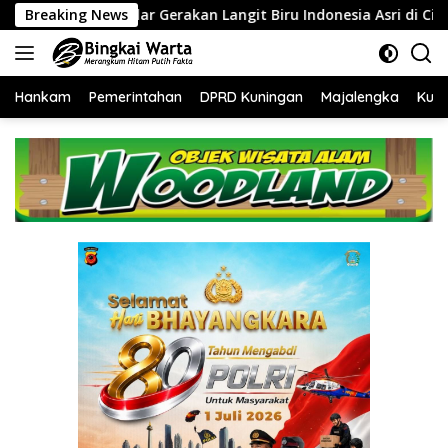
Langsung
rakan Langit Biru Indonesia Asri di Cirebon
Breaking News
‎Tingkatka
ke
konten
Hankam
Pemerintahan
DPRD Kuningan
Majalengka
Kuni