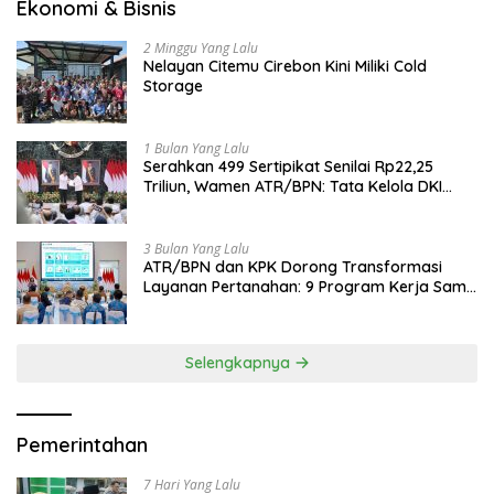
Ekonomi & Bisnis
2 Minggu Yang Lalu
Nelayan Citemu Cirebon Kini Miliki Cold
Storage
1 Bulan Yang Lalu
Serahkan 499 Sertipikat Senilai Rp22,25
Triliun, Wamen ATR/BPN: Tata Kelola DKI
Jadi Contoh Nasional
3 Bulan Yang Lalu
ATR/BPN dan KPK Dorong Transformasi
Layanan Pertanahan: 9 Program Kerja Sama
Perkuat Ekonomi Sulut
Selengkapnya
Pemerintahan
7 Hari Yang Lalu