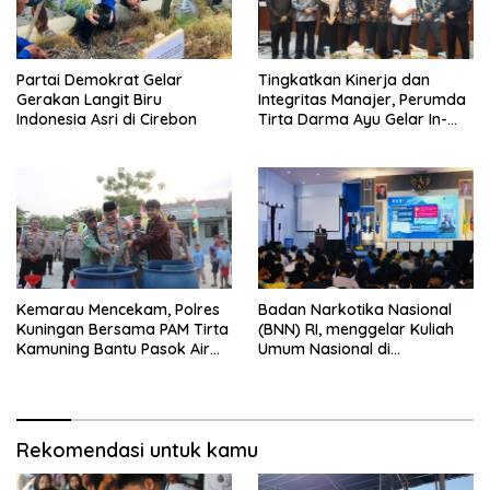
Partai Demokrat Gelar
‎Tingkatkan Kinerja dan
Gerakan Langit Biru
Integritas Manajer, Perumda
Indonesia Asri di Cirebon
Tirta Darma Ayu Gelar In-
House Training Bersama Aka
Tirta ‎
Kemarau Mencekam, Polres
Badan Narkotika Nasional
Kuningan Bersama PAM Tirta
(BNN) RI, menggelar Kuliah
Kamuning Bantu Pasok Air
Umum Nasional di
Bersih ke Desa
Universitas Majalengka
Pakembangan
Rekomendasi untuk kamu