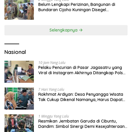
Belum Lengkapi Perizinan, Bangunan di
Bundaran Cijoho Kuningan Disegel
Sementara
Selengkapnya
Nasional
10 Jam Yang Lalu
Pelaku Pencurian di Pasar Jagasatru yang
Viral di Instagram Akhirnya Ditangkap Polsek
Seltim
7 Hari Yang Lalu
Rokhmat Ardiyan: Desa Penyangga Wisata
Tak Cukup Dikenal Namanya, Harus Dapat
Dana Bagi Hasil
1 Minggu Yang Lalu
Resmikan Jembatan Garuda di Cibuntu,
Dandim: Simbol Sinergi Demi Kesejahteraan
Masyarakat