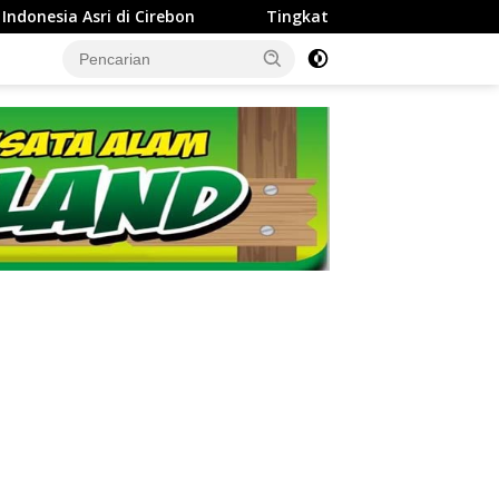
Tingkatkan Kinerja dan Integritas Manajer, Perumda Tirta Darm