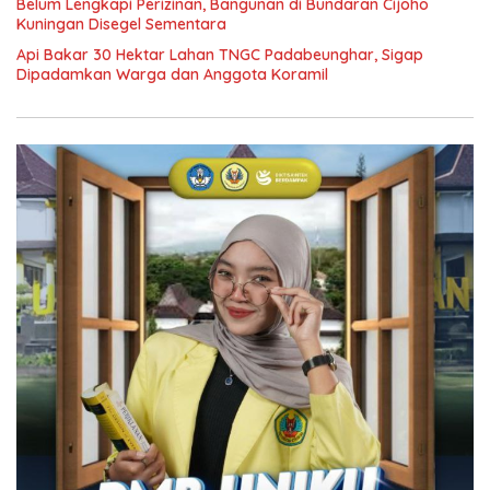
Belum Lengkapi Perizinan, Bangunan di Bundaran Cijoho
Kuningan Disegel Sementara
Api Bakar 30 Hektar Lahan TNGC Padabeunghar, Sigap
Dipadamkan Warga dan Anggota Koramil