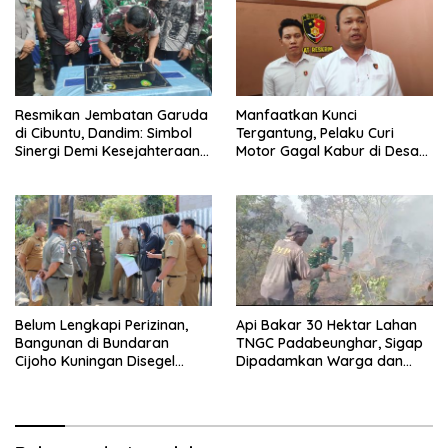
Resmikan Jembatan Garuda
Manfaatkan Kunci
di Cibuntu, Dandim: Simbol
Tergantung, Pelaku Curi
Sinergi Demi Kesejahteraan
Motor Gagal Kabur di Desa
Masyarakat
Tinggar
Belum Lengkapi Perizinan,
Api Bakar 30 Hektar Lahan
Bangunan di Bundaran
TNGC Padabeunghar, Sigap
Cijoho Kuningan Disegel
Dipadamkan Warga dan
Sementara
Anggota Koramil