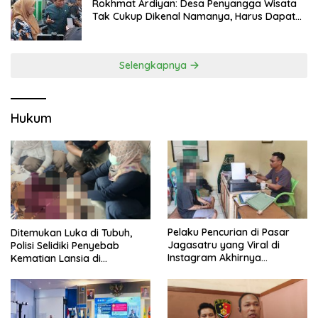
Rokhmat Ardiyan: Desa Penyangga Wisata
Tak Cukup Dikenal Namanya, Harus Dapat
Dana Bagi Hasil
Selengkapnya
Hukum
Pelaku Pencurian di Pasar
Ditemukan Luka di Tubuh,
Jagasatru yang Viral di
Polisi Selidiki Penyebab
Instagram Akhirnya
Kematian Lansia di
Ditangkap Polsek Seltim
Wanasaraya