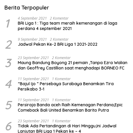
Berita Terpopuler
1
4 September 2021
2 Komentar
BRI Liga 1 : Tiga team meraih kemenangan di laga
perdana 4 september 2021
2
9 September 2021
2 Komentar
Jadwal Pekan Ke-2 BRI Liga 1 2021-2022
3
23 September 2021
2 Komentar
Maung Bandung Boyong 21 pemain ,Tanpa Ezra Walian
dan Geoffrey Castillion saat menghadapi BORNEO FC
4
11 September 2021
1 Komentar
“Bajul Ijo ” Persebaya Surabaya Benamkan Tira
Persikabo 3-1
5
11 September 2021
1 Komentar
Persiraja Banda aceh Raih Kemenagan Perdana,Epic
Comeback Bali United Benamkan Barito Putra
6
23 September 2021
1 Komentar
Tidak Ada Pertandingan di Hari Minggu,Ini Jadwal
Lanjutan BRI Liga 1 Pekan ke – 4