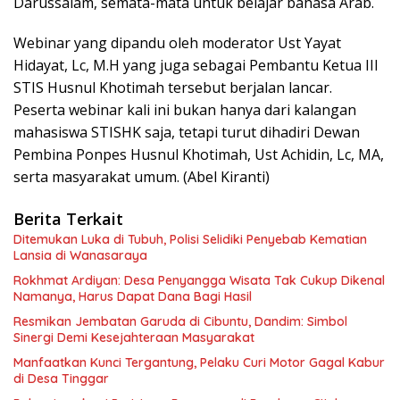
Darussalam, semata-mata untuk belajar bahasa Arab.
Webinar yang dipandu oleh moderator Ust Yayat
Hidayat, Lc, M.H yang juga sebagai Pembantu Ketua III
STIS Husnul Khotimah tersebut berjalan lancar.
Peserta webinar kali ini bukan hanya dari kalangan
mahasiswa STISHK saja, tetapi turut dihadiri Dewan
Pembina Ponpes Husnul Khotimah, Ust Achidin, Lc, MA,
serta masyarakat umum. (Abel Kiranti)
Berita Terkait
Ditemukan Luka di Tubuh, Polisi Selidiki Penyebab Kematian
Lansia di Wanasaraya
Rokhmat Ardiyan: Desa Penyangga Wisata Tak Cukup Dikenal
Namanya, Harus Dapat Dana Bagi Hasil
Resmikan Jembatan Garuda di Cibuntu, Dandim: Simbol
Sinergi Demi Kesejahteraan Masyarakat
Manfaatkan Kunci Tergantung, Pelaku Curi Motor Gagal Kabur
di Desa Tinggar