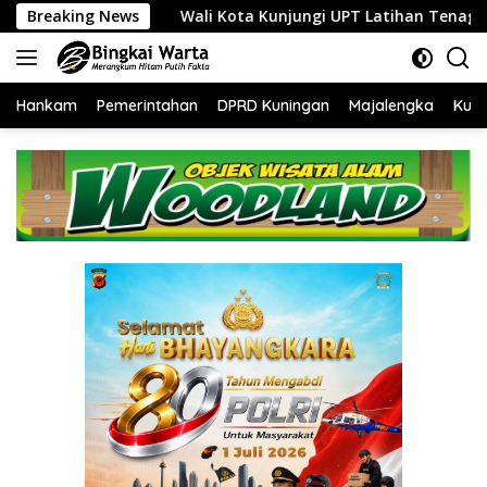
Langsung
Wali Kota Kunjungi UPT Latihan Tenaga Kerja, Siapkan SDM Kom
Breaking News
ke
konten
Hankam
Pemerintahan
DPRD Kuningan
Majalengka
Kuni