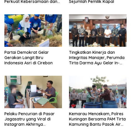
Perkuat Kebersamaan dan
Sejumlah Pemilik Kapal
Kepedulian Sosial
Partai Demokrat Gelar
‎Tingkatkan Kinerja dan
Gerakan Langit Biru
Integritas Manajer, Perumda
Indonesia Asri di Cirebon
Tirta Darma Ayu Gelar In-
House Training Bersama Aka
Tirta ‎
Pelaku Pencurian di Pasar
Kemarau Mencekam, Polres
Jagasatru yang Viral di
Kuningan Bersama PAM Tirta
Instagram Akhirnya
Kamuning Bantu Pasok Air
Ditangkap Polsek Seltim
Bersih ke Desa