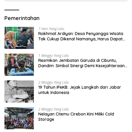
Pemerintahan
7 Hari Yang Lalu
Rokhmat Ardiyan: Desa Penyangga Wisata
Tak Cukup Dikenal Namanya, Harus Dapat
Dana Bagi Hasil
1 Minggu Yang Lalu
Resmikan Jembatan Garuda di Cibuntu,
Dandim: Simbol Sinergi Demi Kesejahteraan
Masyarakat
2 Minggu Yang Lalu
19 Tahun IPeKB: Jejak Langkah dari Jabar
untuk Indonesia
2 Minggu Yang Lalu
Nelayan Citemu Cirebon Kini Miliki Cold
Storage