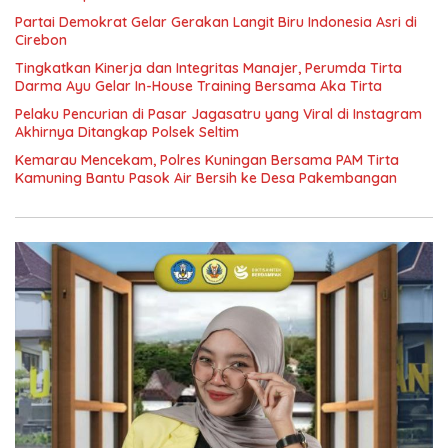
Partai Demokrat Gelar Gerakan Langit Biru Indonesia Asri di
Cirebon
‎Tingkatkan Kinerja dan Integritas Manajer, Perumda Tirta
Darma Ayu Gelar In-House Training Bersama Aka Tirta ‎
Pelaku Pencurian di Pasar Jagasatru yang Viral di Instagram
Akhirnya Ditangkap Polsek Seltim
Kemarau Mencekam, Polres Kuningan Bersama PAM Tirta
Kamuning Bantu Pasok Air Bersih ke Desa Pakembangan