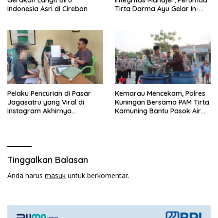
Gerakan Langit Biru
Integritas Manajer, Perumda
Indonesia Asri di Cirebon
Tirta Darma Ayu Gelar In-
House Training Bersama Aka
Tirta ‎
Pelaku Pencurian di Pasar
Kemarau Mencekam, Polres
Jagasatru yang Viral di
Kuningan Bersama PAM Tirta
Instagram Akhirnya
Kamuning Bantu Pasok Air
Ditangkap Polsek Seltim
Bersih ke Desa
Pakembangan
Tinggalkan Balasan
Anda harus
masuk
untuk berkomentar.