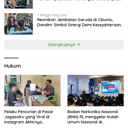
Dana Bagi Hasil
1 Minggu Yang Lalu
Resmikan Jembatan Garuda di Cibuntu,
Dandim: Simbol Sinergi Demi Kesejahteraan
Masyarakat
Selengkapnya
Hukum
Badan Narkotika Nasional
Pelaku Pencurian di Pasar
(BNN) RI, menggelar Kuliah
Jagasatru yang Viral di
Umum Nasional di
Instagram Akhirnya
Universitas Majalengka
Ditangkap Polsek Seltim