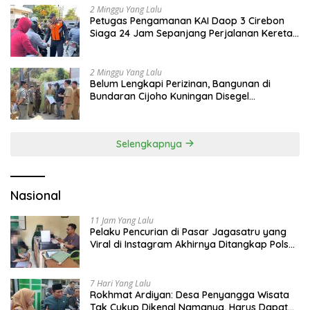
2 Minggu Yang Lalu
Petugas Pengamanan KAI Daop 3 Cirebon
Siaga 24 Jam Sepanjang Perjalanan Kereta
Api
2 Minggu Yang Lalu
Belum Lengkapi Perizinan, Bangunan di
Bundaran Cijoho Kuningan Disegel
Sementara
Selengkapnya
Nasional
11 Jam Yang Lalu
Pelaku Pencurian di Pasar Jagasatru yang
Viral di Instagram Akhirnya Ditangkap Polsek
Seltim
7 Hari Yang Lalu
Rokhmat Ardiyan: Desa Penyangga Wisata
Tak Cukup Dikenal Namanya, Harus Dapat