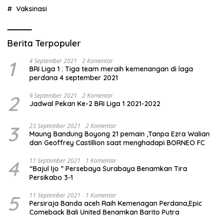
Vaksinasi
Berita Terpopuler
1
4 September 2021
2 Komentar
BRI Liga 1 : Tiga team meraih kemenangan di laga
perdana 4 september 2021
2
9 September 2021
2 Komentar
Jadwal Pekan Ke-2 BRI Liga 1 2021-2022
3
23 September 2021
2 Komentar
Maung Bandung Boyong 21 pemain ,Tanpa Ezra Walian
dan Geoffrey Castillion saat menghadapi BORNEO FC
4
11 September 2021
1 Komentar
“Bajul Ijo ” Persebaya Surabaya Benamkan Tira
Persikabo 3-1
5
11 September 2021
1 Komentar
Persiraja Banda aceh Raih Kemenagan Perdana,Epic
Comeback Bali United Benamkan Barito Putra