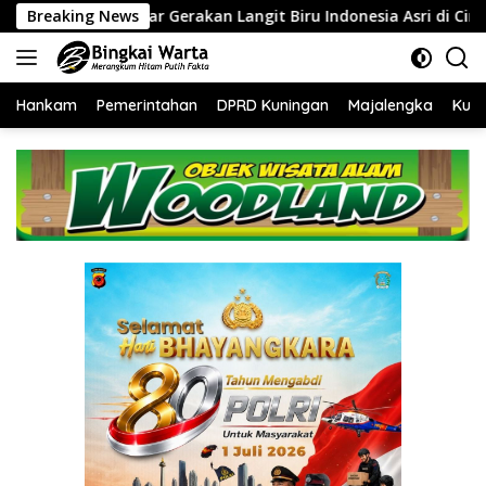
Langsung
rakan Langit Biru Indonesia Asri di Cirebon
Breaking News
‎Tingkatkan
ke
konten
Hankam
Pemerintahan
DPRD Kuningan
Majalengka
Kuni