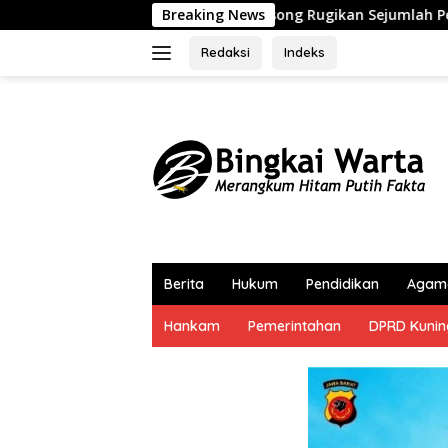
Langsung
ngsong Rugikan Sejumlah Pemilik Kapal
Breaking News
Partai Demokra
ke
konten
Redaksi
Indeks
Berita
Hukum
Pendidikan
Agam
Hankam
Pemerintahan
DPRD Kuni