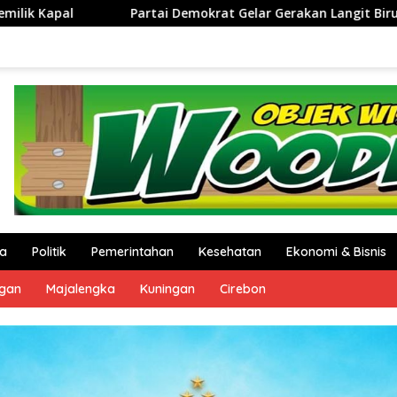
t Gelar Gerakan Langit Biru Indonesia Asri di Cirebon
‎
a
Politik
Pemerintahan
Kesehatan
Ekonomi & Bisnis
ngan
Majalengka
Kuningan
Cirebon