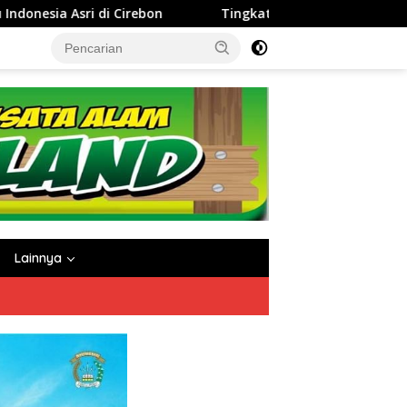
Tingkatkan Kinerja dan Integritas Manajer, Perumda Tirta Darm
Lainnya