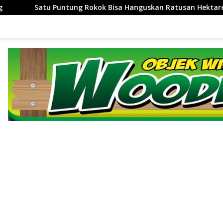
nguskan Ratusan Hektare Hutan, Bupati Kuningan Ingatkan P