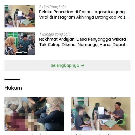
2 Hari Yang Lalu
Pelaku Pencurian di Pasar Jagasatru yang
Viral di Instagram Akhirnya Ditangkap Polsek
Seltim
1 Minggu Yang Lalu
Rokhmat Ardiyan: Desa Penyangga Wisata
Tak Cukup Dikenal Namanya, Harus Dapat
Dana Bagi Hasil
Selengkapnya
Hukum