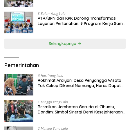
Jadi Contoh Nasional
3 Bulan Yang Lalu
ATR/BPN dan KPK Dorong Transformasi
Layanan Pertanahan: 9 Program Kerja Sama
Perkuat Ekonomi Sulut
Selengkapnya
Pemerintahan
6 Hari Yang Lalu
Rokhmat Ardiyan: Desa Penyangga Wisata
Tak Cukup Dikenal Namanya, Harus Dapat
Dana Bagi Hasil
1 Minggu Yang Lalu
Resmikan Jembatan Garuda di Cibuntu,
Dandim: Simbol Sinergi Demi Kesejahteraan
Masyarakat
2 Minggu Yang Lalu