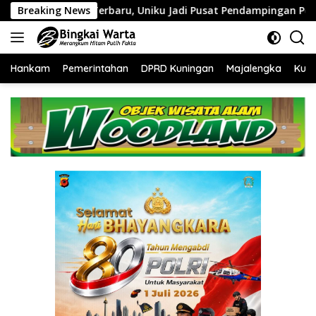
Langsung
baru, Uniku Jadi Pusat Pendampingan Penyusunan Dokumen SPMI
Breaking News
ke
konten
Hankam
Pemerintahan
DPRD Kuningan
Majalengka
Kuni