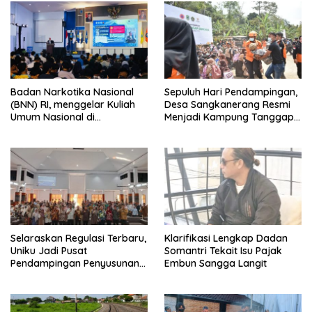
Badan Narkotika Nasional
Sepuluh Hari Pendampingan,
(BNN) RI, menggelar Kuliah
Desa Sangkanerang Resmi
Umum Nasional di
Menjadi Kampung Tanggap
Universitas Majalengka
Bencana BAZNAS
Selaraskan Regulasi Terbaru,
Klarifikasi Lengkap Dadan
Uniku Jadi Pusat
Somantri Tekait Isu Pajak
Pendampingan Penyusunan
Embun Sangga Langit
Dokumen SPMI 100 PTS Se-
Jawa Barat