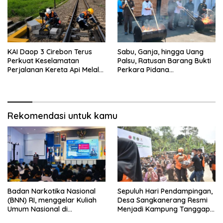
KAI Daop 3 Cirebon Terus
Sabu, Ganja, hingga Uang
Perkuat Keselamatan
Palsu, Ratusan Barang Bukti
Perjalanan Kereta Api Melalui
Perkara Pidana
Keandalan Persinyalan dan
Dimusnahkan Kejari
Telekomunikasi
Kuningan
Rekomendasi untuk kamu
Badan Narkotika Nasional
Sepuluh Hari Pendampingan,
(BNN) RI, menggelar Kuliah
Desa Sangkanerang Resmi
Umum Nasional di
Menjadi Kampung Tanggap
Universitas Majalengka
Bencana BAZNAS