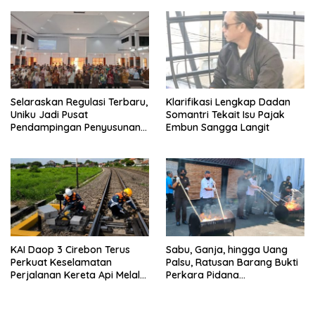
Selaraskan Regulasi Terbaru,
Klarifikasi Lengkap Dadan
Uniku Jadi Pusat
Somantri Tekait Isu Pajak
Pendampingan Penyusunan
Embun Sangga Langit
Dokumen SPMI 100 PTS Se-
Jawa Barat
KAI Daop 3 Cirebon Terus
Sabu, Ganja, hingga Uang
Perkuat Keselamatan
Palsu, Ratusan Barang Bukti
Perjalanan Kereta Api Melalui
Perkara Pidana
Keandalan Persinyalan dan
Dimusnahkan Kejari
Telekomunikasi
Kuningan