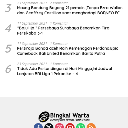
3
23 September 2021
2 Komentar
Maung Bandung Boyong 21 pemain ,Tanpa Ezra Walian
dan Geoffrey Castillion saat menghadapi BORNEO FC
4
11 September 2021
1 Komentar
“Bajul Ijo ” Persebaya Surabaya Benamkan Tira
Persikabo 3-1
5
11 September 2021
1 Komentar
Persiraja Banda aceh Raih Kemenagan Perdana,Epic
Comeback Bali United Benamkan Barito Putra
6
23 September 2021
1 Komentar
Tidak Ada Pertandingan di Hari Minggu,Ini Jadwal
Lanjutan BRI Liga 1 Pekan ke – 4