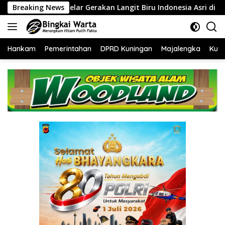
Langsung
erakan Langit Biru Indonesia Asri di Cirebon
Breaking News
‎Tingkatka
ke
konten
Hankam
Pemerintahan
DPRD Kuningan
Majalengka
Kuni