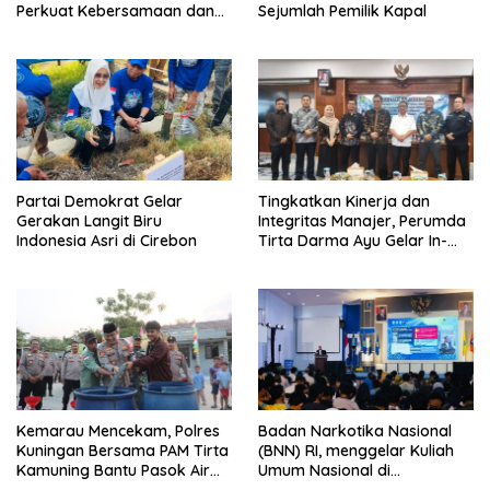
Perkuat Kebersamaan dan
Sejumlah Pemilik Kapal
Kepedulian Sosial
Partai Demokrat Gelar
‎Tingkatkan Kinerja dan
Gerakan Langit Biru
Integritas Manajer, Perumda
Indonesia Asri di Cirebon
Tirta Darma Ayu Gelar In-
House Training Bersama Aka
Tirta ‎
Kemarau Mencekam, Polres
Badan Narkotika Nasional
Kuningan Bersama PAM Tirta
(BNN) RI, menggelar Kuliah
Kamuning Bantu Pasok Air
Umum Nasional di
Bersih ke Desa
Universitas Majalengka