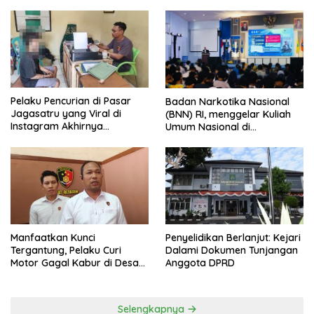
Pelaku Pencurian di Pasar
Badan Narkotika Nasional
Jagasatru yang Viral di
(BNN) RI, menggelar Kuliah
Instagram Akhirnya
Umum Nasional di
Ditangkap Polsek Seltim
Universitas Majalengka
Manfaatkan Kunci
Penyelidikan Berlanjut: Kejari
Tergantung, Pelaku Curi
Dalami Dokumen Tunjangan
Motor Gagal Kabur di Desa
Anggota DPRD
Tinggar
Selengkapnya