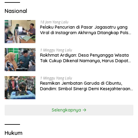
Nasional
18 Jam Yang Lalu
Pelaku Pencurian di Pasar Jagasatru yang
Viral di Instagram Akhirnya Ditangkap Polsek
Seltim
1 Minggu Yang Lalu
Rokhmat Ardiyan: Desa Penyangga Wisata
Tak Cukup Dikenal Namanya, Harus Dapat
Dana Bagi Hasil
1 Minggu Yang Lalu
Resmikan Jembatan Garuda di Cibuntu,
Dandim: Simbol Sinergi Demi Kesejahteraan
Masyarakat
Selengkapnya
Hukum