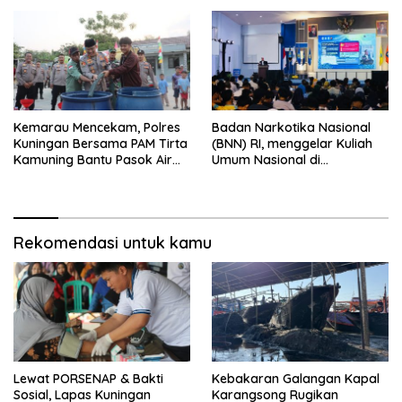
Tirta ‎
Kemarau Mencekam, Polres
Badan Narkotika Nasional
Kuningan Bersama PAM Tirta
(BNN) RI, menggelar Kuliah
Kamuning Bantu Pasok Air
Umum Nasional di
Bersih ke Desa
Universitas Majalengka
Pakembangan
Rekomendasi untuk kamu
Lewat PORSENAP & Bakti
Kebakaran Galangan Kapal
Sosial, Lapas Kuningan
Karangsong Rugikan