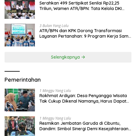
Serahkan 499 Sertipikat Senilai Rp22,25
Triliun, Wamen ATR/BPN: Tata Kelola DKI
Jadi Contoh Nasional
3 Bulan Yang Lalu
ATR/BPN dan KPK Dorong Transformasi
Layanan Pertanahan: 9 Program Kerja Sama
Perkuat Ekonomi Sulut
Selengkapnya
Pemerintahan
1 Minggu Yang Lalu
Rokhmat Ardiyan: Desa Penyangga Wisata
Tak Cukup Dikenal Namanya, Harus Dapat
Dana Bagi Hasil
1 Minggu Yang Lalu
Resmikan Jembatan Garuda di Cibuntu,
Dandim: Simbol Sinergi Demi Kesejahteraan
Masyarakat