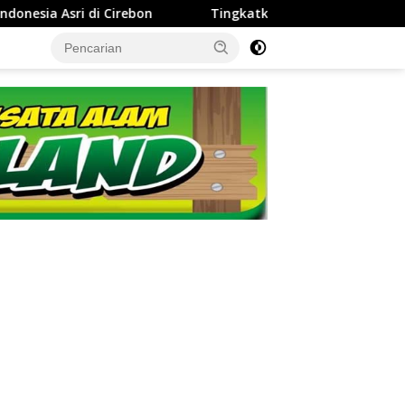
Tingkatkan Kinerja dan Integritas Manajer, Perumda Tirta Darm