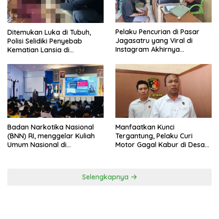
Pelaku Pencurian di Pasar
Ditemukan Luka di Tubuh,
Jagasatru yang Viral di
Polisi Selidiki Penyebab
Instagram Akhirnya
Kematian Lansia di
Ditangkap Polsek Seltim
Wanasaraya
Badan Narkotika Nasional
Manfaatkan Kunci
(BNN) RI, menggelar Kuliah
Tergantung, Pelaku Curi
Umum Nasional di
Motor Gagal Kabur di Desa
Universitas Majalengka
Tinggar
Selengkapnya