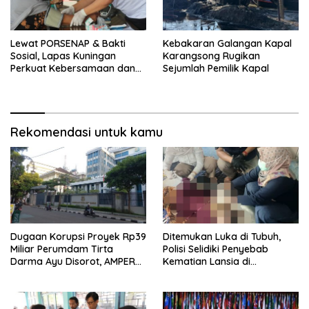
Lewat PORSENAP & Bakti
Kebakaran Galangan Kapal
Sosial, Lapas Kuningan
Karangsong Rugikan
Perkuat Kebersamaan dan
Sejumlah Pemilik Kapal
Kepedulian Sosial
Rekomendasi untuk kamu
Dugaan Korupsi Proyek Rp39
Ditemukan Luka di Tubuh,
Miliar Perumdam Tirta
Polisi Selidiki Penyebab
Darma Ayu Disorot, AMPERA
Kematian Lansia di
Minta Kejati Jabar Supervisi
Wanasaraya