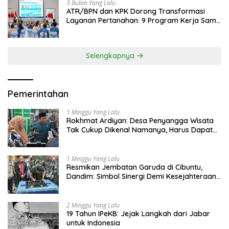
3 Bulan Yang Lalu
ATR/BPN dan KPK Dorong Transformasi
Layanan Pertanahan: 9 Program Kerja Sama
Perkuat Ekonomi Sulut
Selengkapnya
Pemerintahan
1 Minggu Yang Lalu
Rokhmat Ardiyan: Desa Penyangga Wisata
Tak Cukup Dikenal Namanya, Harus Dapat
Dana Bagi Hasil
1 Minggu Yang Lalu
Resmikan Jembatan Garuda di Cibuntu,
Dandim: Simbol Sinergi Demi Kesejahteraan
Masyarakat
2 Minggu Yang Lalu
19 Tahun IPeKB: Jejak Langkah dari Jabar
untuk Indonesia