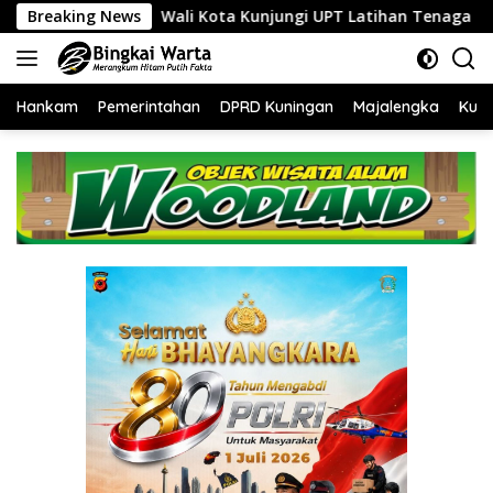
Langsung
i Kota Kunjungi UPT Latihan Tenaga Kerja, Siapkan SDM Kompe
Breaking News
ke
konten
Hankam
Pemerintahan
DPRD Kuningan
Majalengka
Kuni