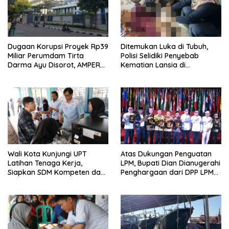
Dugaan Korupsi Proyek Rp39
Ditemukan Luka di Tubuh,
Miliar Perumdam Tirta
Polisi Selidiki Penyebab
Darma Ayu Disorot, AMPERA
Kematian Lansia di
Minta Kejati Jabar Supervisi
Wanasaraya
Wali Kota Kunjungi UPT
Atas Dukungan Penguatan
Latihan Tenaga Kerja,
LPM, Bupati Dian Dianugerahi
Siapkan SDM Kompeten dan
Penghargaan dari DPP LPM
Siap Bersaing
RI