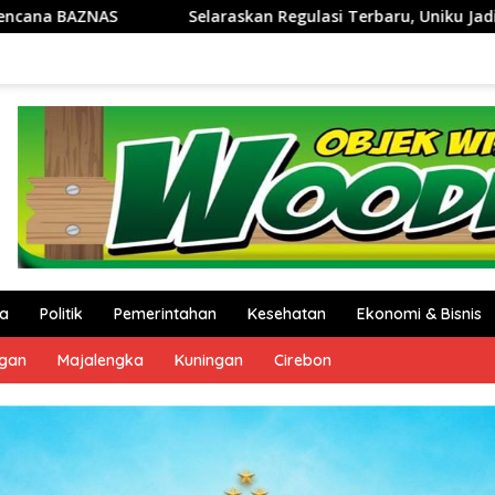
egulasi Terbaru, Uniku Jadi Pusat Pendampingan Penyusunan D
a
Politik
Pemerintahan
Kesehatan
Ekonomi & Bisnis
ngan
Majalengka
Kuningan
Cirebon