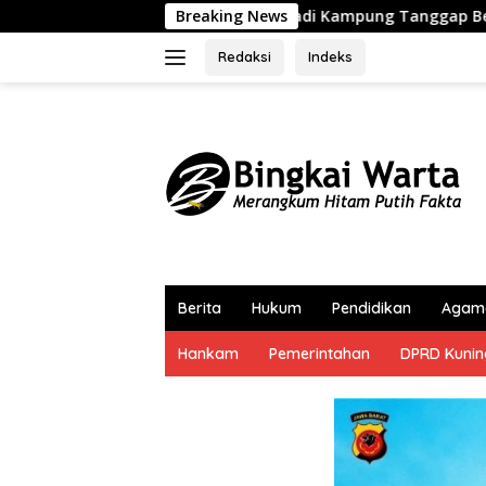
Langsung
njadi Kampung Tanggap Bencana BAZNAS
Breaking News
Selaraskan R
ke
konten
Redaksi
Indeks
Berita
Hukum
Pendidikan
Agam
Hankam
Pemerintahan
DPRD Kuni