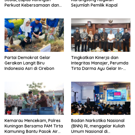
Perkuat Kebersamaan dan
Sejumlah Pemilik Kapal
Kepedulian Sosial
Partai Demokrat Gelar
‎Tingkatkan Kinerja dan
Gerakan Langit Biru
Integritas Manajer, Perumda
Indonesia Asri di Cirebon
Tirta Darma Ayu Gelar In-
House Training Bersama Aka
Tirta ‎
Kemarau Mencekam, Polres
Badan Narkotika Nasional
Kuningan Bersama PAM Tirta
(BNN) RI, menggelar Kuliah
Kamuning Bantu Pasok Air
Umum Nasional di