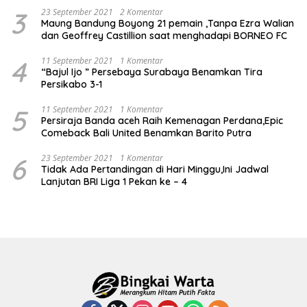
3
23 September 2021
2 Komentar
Maung Bandung Boyong 21 pemain ,Tanpa Ezra Walian
dan Geoffrey Castillion saat menghadapi BORNEO FC
4
11 September 2021
1 Komentar
“Bajul Ijo ” Persebaya Surabaya Benamkan Tira
Persikabo 3-1
5
11 September 2021
1 Komentar
Persiraja Banda aceh Raih Kemenagan Perdana,Epic
Comeback Bali United Benamkan Barito Putra
6
23 September 2021
1 Komentar
Tidak Ada Pertandingan di Hari Minggu,Ini Jadwal
Lanjutan BRI Liga 1 Pekan ke – 4