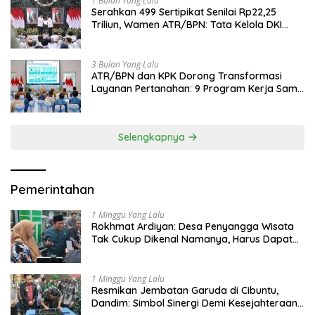
1 Bulan Yang Lalu
Serahkan 499 Sertipikat Senilai Rp22,25
Triliun, Wamen ATR/BPN: Tata Kelola DKI
Jadi Contoh Nasional
3 Bulan Yang Lalu
ATR/BPN dan KPK Dorong Transformasi
Layanan Pertanahan: 9 Program Kerja Sama
Perkuat Ekonomi Sulut
Selengkapnya
Pemerintahan
1 Minggu Yang Lalu
Rokhmat Ardiyan: Desa Penyangga Wisata
Tak Cukup Dikenal Namanya, Harus Dapat
Dana Bagi Hasil
1 Minggu Yang Lalu
Resmikan Jembatan Garuda di Cibuntu,
Dandim: Simbol Sinergi Demi Kesejahteraan