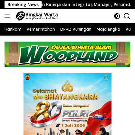
Langsung
rja dan Integritas Manajer, Perumda Tirta Darma Ayu Gelar In-H
Breaking News
ke
konten
Hankam
Pemerintahan
DPRD Kuningan
Majalengka
Kuni