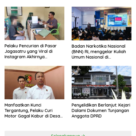
Pelaku Pencurian di Pasar
Badan Narkotika Nasional
Jagasatru yang Viral di
(BNN) RI, menggelar Kuliah
Instagram Akhirnya
Umum Nasional di
Ditangkap Polsek Seltim
Universitas Majalengka
Manfaatkan Kunci
Penyelidikan Berlanjut: Kejari
Tergantung, Pelaku Curi
Dalami Dokumen Tunjangan
Motor Gagal Kabur di Desa
Anggota DPRD
Tinggar