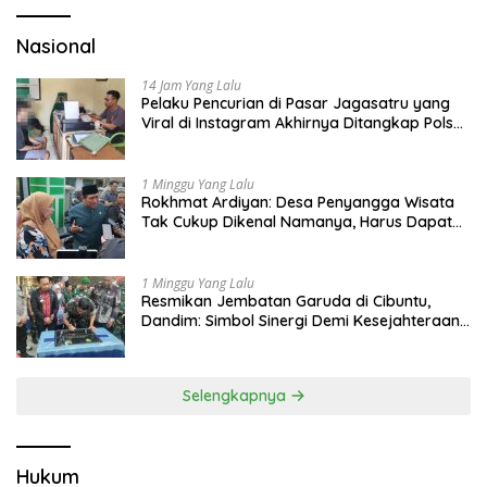
Nasional
14 Jam Yang Lalu
Pelaku Pencurian di Pasar Jagasatru yang
Viral di Instagram Akhirnya Ditangkap Polsek
Seltim
1 Minggu Yang Lalu
Rokhmat Ardiyan: Desa Penyangga Wisata
Tak Cukup Dikenal Namanya, Harus Dapat
Dana Bagi Hasil
1 Minggu Yang Lalu
Resmikan Jembatan Garuda di Cibuntu,
Dandim: Simbol Sinergi Demi Kesejahteraan
Masyarakat
Selengkapnya
Hukum