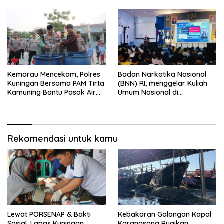
Tirta ‎
Kemarau Mencekam, Polres
Badan Narkotika Nasional
Kuningan Bersama PAM Tirta
(BNN) RI, menggelar Kuliah
Kamuning Bantu Pasok Air
Umum Nasional di
Bersih ke Desa
Universitas Majalengka
Pakembangan
Rekomendasi untuk kamu
Lewat PORSENAP & Bakti
Kebakaran Galangan Kapal
Sosial, Lapas Kuningan
Karangsong Rugikan