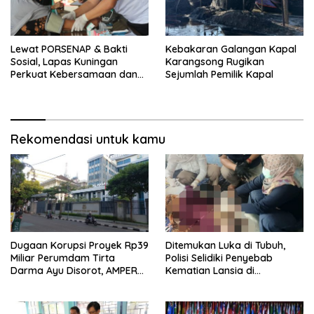
Lewat PORSENAP & Bakti
Kebakaran Galangan Kapal
Sosial, Lapas Kuningan
Karangsong Rugikan
Perkuat Kebersamaan dan
Sejumlah Pemilik Kapal
Kepedulian Sosial
Rekomendasi untuk kamu
Dugaan Korupsi Proyek Rp39
Ditemukan Luka di Tubuh,
Miliar Perumdam Tirta
Polisi Selidiki Penyebab
Darma Ayu Disorot, AMPERA
Kematian Lansia di
Minta Kejati Jabar Supervisi
Wanasaraya