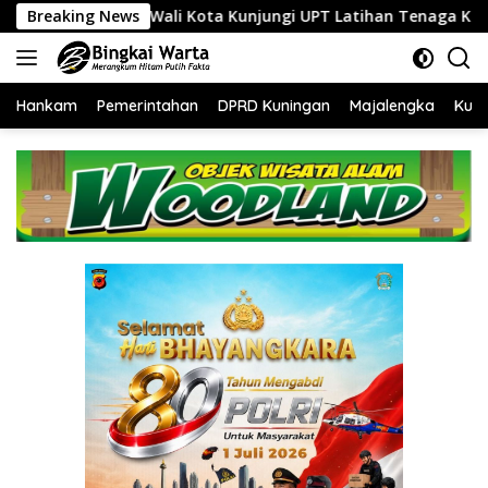
Langsung
ota Kunjungi UPT Latihan Tenaga Kerja, Siapkan SDM Kompeten
Breaking News
ke
konten
Hankam
Pemerintahan
DPRD Kuningan
Majalengka
Kuni