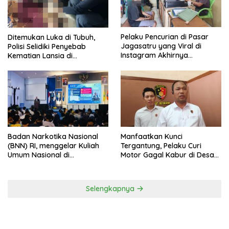
Pelaku Pencurian di Pasar
Ditemukan Luka di Tubuh,
Jagasatru yang Viral di
Polisi Selidiki Penyebab
Instagram Akhirnya
Kematian Lansia di
Ditangkap Polsek Seltim
Wanasaraya
Badan Narkotika Nasional
Manfaatkan Kunci
(BNN) RI, menggelar Kuliah
Tergantung, Pelaku Curi
Umum Nasional di
Motor Gagal Kabur di Desa
Universitas Majalengka
Tinggar
Selengkapnya