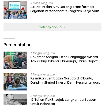
3 Bulan Yang Lalu
ATR/BPN dan KPK Dorong Transformasi
Layanan Pertanahan: 9 Program Kerja Sama
Perkuat Ekonomi Sulut
Selengkapnya
Pemerintahan
1 Minggu Yang Lalu
Rokhmat Ardiyan: Desa Penyangga Wisata
Tak Cukup Dikenal Namanya, Harus Dapat
Dana Bagi Hasil
1 Minggu Yang Lalu
Resmikan Jembatan Garuda di Cibuntu,
Dandim: Simbol Sinergi Demi Kesejahteraan
Masyarakat
2 Minggu Yang Lalu
19 Tahun IPeKB: Jejak Langkah dari Jabar
untuk Indonesia