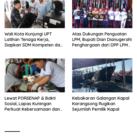
Wali Kota Kunjungi UPT
Atas Dukungan Penguatan
Latihan Tenaga Kerja,
LPM, Bupati Dian Dianugerahi
Siapkan SDM Kompeten dan
Penghargaan dari DPP LPM
Siap Bersaing
RI
Lewat PORSENAP & Bakti
Kebakaran Galangan Kapal
Sosial, Lapas Kuningan
Karangsong Rugikan
Perkuat Kebersamaan dan
Sejumlah Pemilik Kapal
Kepedulian Sosial