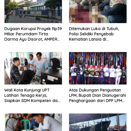
Dugaan Korupsi Proyek Rp39
Ditemukan Luka di Tubuh,
Miliar Perumdam Tirta
Polisi Selidiki Penyebab
Darma Ayu Disorot, AMPERA
Kematian Lansia di
Minta Kejati Jabar Supervisi
Wanasaraya
Wali Kota Kunjungi UPT
Atas Dukungan Penguatan
Latihan Tenaga Kerja,
LPM, Bupati Dian Dianugerahi
Siapkan SDM Kompeten dan
Penghargaan dari DPP LPM
Siap Bersaing
RI