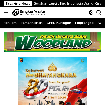
Langsung
Gerakan Langit Biru Indonesia Asri di Cirebon
Breaking News
‎Tingkat
ke
konten
Hankam
Pemerintahan
DPRD Kuningan
Majalengka
Kuni