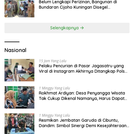
Belum Lengkapi Perizinan, Bangunan di
Bundaran Cijoho Kuningan Disegel
Sementara
Selengkapnya
Nasional
15 Jam Yang Lalu
Pelaku Pencurian di Pasar Jagasatru yang
Viral di Instagram Akhirnya Ditangkap Polsek
Seltim
1 Minggu Yang Lalu
Rokhmat Ardiyan: Desa Penyangga Wisata
Tak Cukup Dikenal Namanya, Harus Dapat
Dana Bagi Hasil
1 Minggu Yang Lalu
Resmikan Jembatan Garuda di Cibuntu,
Dandim: Simbol Sinergi Demi Kesejahteraan
Masyarakat