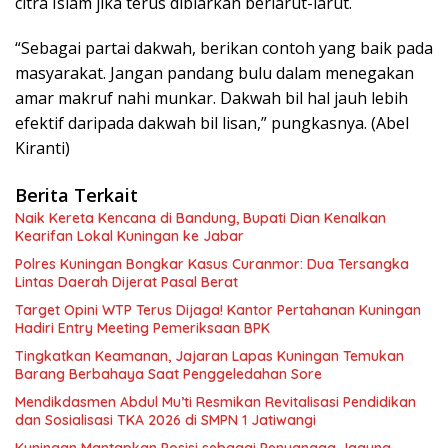
citra Islam jika terus dibiarkan berlarut-larut.
“Sebagai partai dakwah, berikan contoh yang baik pada
masyarakat. Jangan pandang bulu dalam menegakan
amar makruf nahi munkar. Dakwah bil hal jauh lebih
efektif daripada dakwah bil lisan,” pungkasnya. (Abel
Kiranti)
Berita Terkait
Naik Kereta Kencana di Bandung, Bupati Dian Kenalkan
Kearifan Lokal Kuningan ke Jabar
Polres Kuningan Bongkar Kasus Curanmor: Dua Tersangka
Lintas Daerah Dijerat Pasal Berat
Target Opini WTP Terus Dijaga! Kantor Pertahanan Kuningan
Hadiri Entry Meeting Pemeriksaan BPK
Tingkatkan Keamanan, Jajaran Lapas Kuningan Temukan
Barang Berbahaya Saat Penggeledahan Sore
Mendikdasmen Abdul Mu’ti Resmikan Revitalisasi Pendidikan
dan Sosialisasi TKA 2026 di SMPN 1 Jatiwangi
Kuningan Mantapkan Posisi sebagai Penyangga Jagung