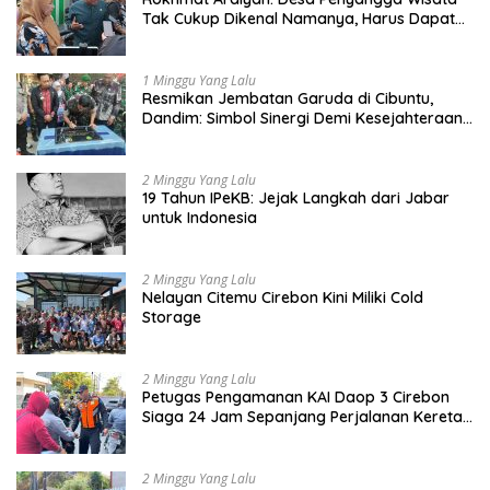
Tak Cukup Dikenal Namanya, Harus Dapat
Dana Bagi Hasil
1 Minggu Yang Lalu
Resmikan Jembatan Garuda di Cibuntu,
Dandim: Simbol Sinergi Demi Kesejahteraan
Masyarakat
2 Minggu Yang Lalu
19 Tahun IPeKB: Jejak Langkah dari Jabar
untuk Indonesia
2 Minggu Yang Lalu
Nelayan Citemu Cirebon Kini Miliki Cold
Storage
2 Minggu Yang Lalu
Petugas Pengamanan KAI Daop 3 Cirebon
Siaga 24 Jam Sepanjang Perjalanan Kereta
Api
2 Minggu Yang Lalu