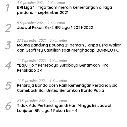
1
4 September 2021
2 Komentar
BRI Liga 1 : Tiga team meraih kemenangan di laga
perdana 4 september 2021
2
9 September 2021
2 Komentar
Jadwal Pekan Ke-2 BRI Liga 1 2021-2022
3
23 September 2021
2 Komentar
Maung Bandung Boyong 21 pemain ,Tanpa Ezra Walian
dan Geoffrey Castillion saat menghadapi BORNEO FC
4
11 September 2021
1 Komentar
“Bajul Ijo ” Persebaya Surabaya Benamkan Tira
Persikabo 3-1
5
11 September 2021
1 Komentar
Persiraja Banda aceh Raih Kemenagan Perdana,Epic
Comeback Bali United Benamkan Barito Putra
6
23 September 2021
1 Komentar
Tidak Ada Pertandingan di Hari Minggu,Ini Jadwal
Lanjutan BRI Liga 1 Pekan ke – 4