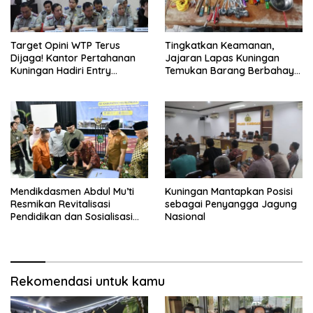
Target Opini WTP Terus
Tingkatkan Keamanan,
Dijaga! Kantor Pertahanan
Jajaran Lapas Kuningan
Kuningan Hadiri Entry
Temukan Barang Berbahaya
Meeting Pemeriksaan BPK
Saat Penggeledahan Sore
Mendikdasmen Abdul Mu’ti
Kuningan Mantapkan Posisi
Resmikan Revitalisasi
sebagai Penyangga Jagung
Pendidikan dan Sosialisasi
Nasional
TKA 2026 di SMPN 1
Jatiwangi
Rekomendasi untuk kamu