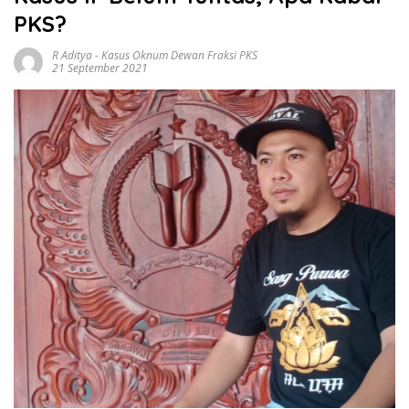
PKS?
R Aditya
-
Kasus Oknum Dewan Fraksi PKS
21 September 2021