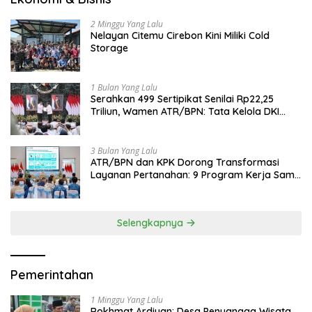
2 Minggu Yang Lalu
Nelayan Citemu Cirebon Kini Miliki Cold
Storage
1 Bulan Yang Lalu
Serahkan 499 Sertipikat Senilai Rp22,25
Triliun, Wamen ATR/BPN: Tata Kelola DKI
Jadi Contoh Nasional
3 Bulan Yang Lalu
ATR/BPN dan KPK Dorong Transformasi
Layanan Pertanahan: 9 Program Kerja Sama
Perkuat Ekonomi Sulut
Selengkapnya
Pemerintahan
1 Minggu Yang Lalu
Rokhmat Ardiyan: Desa Penyangga Wisata