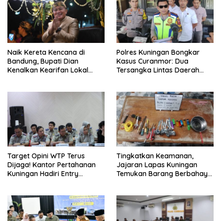
Naik Kereta Kencana di
Polres Kuningan Bongkar
Bandung, Bupati Dian
Kasus Curanmor: Dua
Kenalkan Kearifan Lokal
Tersangka Lintas Daerah
Kuningan ke Jabar
Dijerat Pasal Berat
Target Opini WTP Terus
Tingkatkan Keamanan,
Dijaga! Kantor Pertahanan
Jajaran Lapas Kuningan
Kuningan Hadiri Entry
Temukan Barang Berbahaya
Meeting Pemeriksaan BPK
Saat Penggeledahan Sore