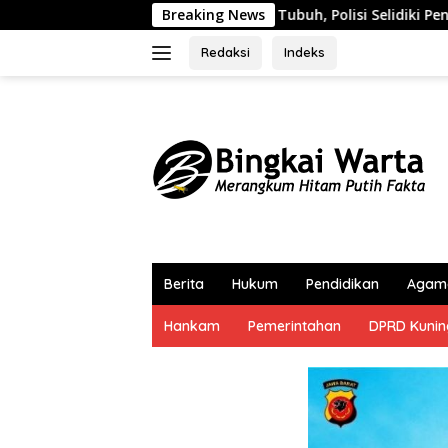
Langsung
a di Tubuh, Polisi Selidiki Penyebab Kematian Lansia di Wanas
Breaking News
ke
konten
Redaksi
Indeks
Berita
Hukum
Pendidikan
Agam
Hankam
Pemerintahan
DPRD Kuni