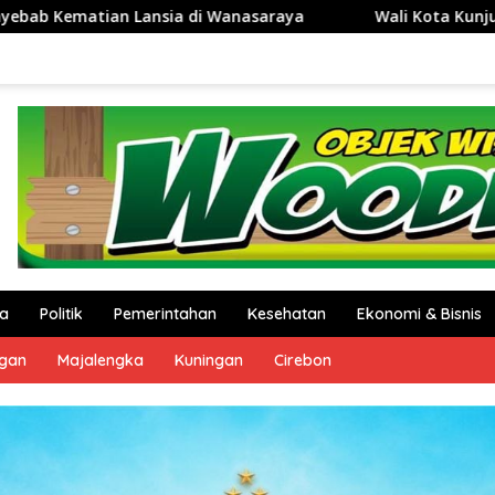
araya
Wali Kota Kunjungi UPT Latihan Tenaga Kerja, S
a
Politik
Pemerintahan
Kesehatan
Ekonomi & Bisnis
ngan
Majalengka
Kuningan
Cirebon