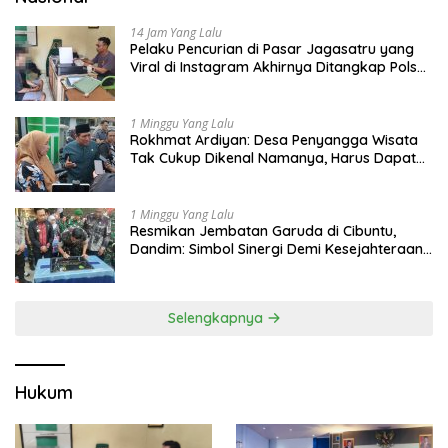
14 Jam Yang Lalu
Pelaku Pencurian di Pasar Jagasatru yang
Viral di Instagram Akhirnya Ditangkap Polsek
Seltim
1 Minggu Yang Lalu
Rokhmat Ardiyan: Desa Penyangga Wisata
Tak Cukup Dikenal Namanya, Harus Dapat
Dana Bagi Hasil
1 Minggu Yang Lalu
Resmikan Jembatan Garuda di Cibuntu,
Dandim: Simbol Sinergi Demi Kesejahteraan
Masyarakat
Selengkapnya
Hukum