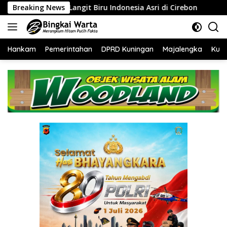
Langsung
 Biru Indonesia Asri di Cirebon
Breaking News
‎Tingkatkan Kinerja da
ke
konten
Hankam
Pemerintahan
DPRD Kuningan
Majalengka
Kuni