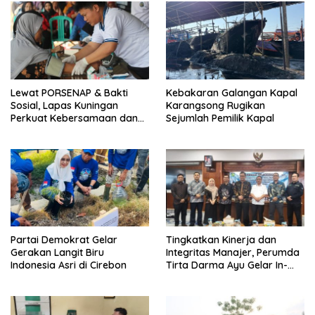
Lewat PORSENAP & Bakti
Kebakaran Galangan Kapal
Sosial, Lapas Kuningan
Karangsong Rugikan
Perkuat Kebersamaan dan
Sejumlah Pemilik Kapal
Kepedulian Sosial
Partai Demokrat Gelar
‎Tingkatkan Kinerja dan
Gerakan Langit Biru
Integritas Manajer, Perumda
Indonesia Asri di Cirebon
Tirta Darma Ayu Gelar In-
House Training Bersama Aka
Tirta ‎