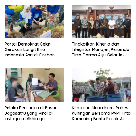
Partai Demokrat Gelar
‎Tingkatkan Kinerja dan
Gerakan Langit Biru
Integritas Manajer, Perumda
Indonesia Asri di Cirebon
Tirta Darma Ayu Gelar In-
House Training Bersama Aka
Tirta ‎
Pelaku Pencurian di Pasar
Kemarau Mencekam, Polres
Jagasatru yang Viral di
Kuningan Bersama PAM Tirta
Instagram Akhirnya
Kamuning Bantu Pasok Air
Ditangkap Polsek Seltim
Bersih ke Desa
Pakembangan