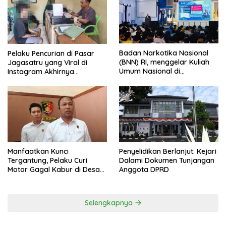
Badan Narkotika Nasional
Pelaku Pencurian di Pasar
(BNN) RI, menggelar Kuliah
Jagasatru yang Viral di
Umum Nasional di
Instagram Akhirnya
Universitas Majalengka
Ditangkap Polsek Seltim
Manfaatkan Kunci
Penyelidikan Berlanjut: Kejari
Tergantung, Pelaku Curi
Dalami Dokumen Tunjangan
Motor Gagal Kabur di Desa
Anggota DPRD
Tinggar
Selengkapnya