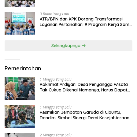
Jadi Contoh Nasional
3 Bulan Yang Lalu
ATR/BPN dan KPK Dorong Transformasi
Layanan Pertanahan: 9 Program Kerja Sama
Perkuat Ekonomi Sulut
Selengkapnya
Pemerintahan
1 Minggu Yang Lalu
Rokhmat Ardiyan: Desa Penyangga Wisata
Tak Cukup Dikenal Namanya, Harus Dapat
Dana Bagi Hasil
1 Minggu Yang Lalu
Resmikan Jembatan Garuda di Cibuntu,
Dandim: Simbol Sinergi Demi Kesejahteraan
Masyarakat
2 Minggu Yang Lalu