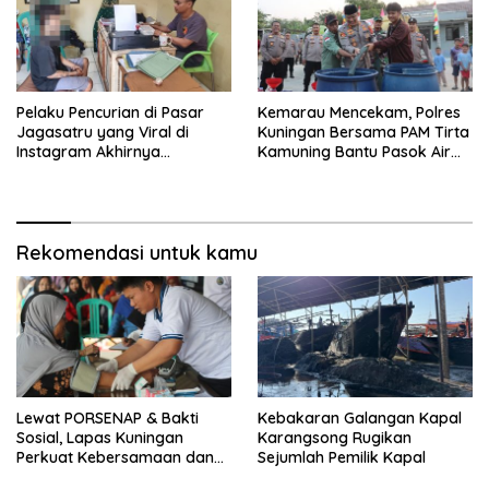
Pelaku Pencurian di Pasar
Kemarau Mencekam, Polres
Jagasatru yang Viral di
Kuningan Bersama PAM Tirta
Instagram Akhirnya
Kamuning Bantu Pasok Air
Ditangkap Polsek Seltim
Bersih ke Desa
Pakembangan
Rekomendasi untuk kamu
Lewat PORSENAP & Bakti
Kebakaran Galangan Kapal
Sosial, Lapas Kuningan
Karangsong Rugikan
Perkuat Kebersamaan dan
Sejumlah Pemilik Kapal
Kepedulian Sosial